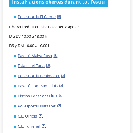
Instal·lacions obertes durant tot l’estiu
Poliesportiu El Carme
.
L’horari reduït en piscina coberta agost:
D a DV 10:00 a 18:00 h
DS y DM 10:00 a 16:00 h
Pavelló Malva-Rosa
.
Estadi del Turia
.
Poliesportiu Benimaclet
.
Pavelló Font Sant Lluis
.
Piscina Font Sant Lluis
.
Poliesportiu Natzaret
.
C.E. Orriols
.
C.E. Torrefiel
.