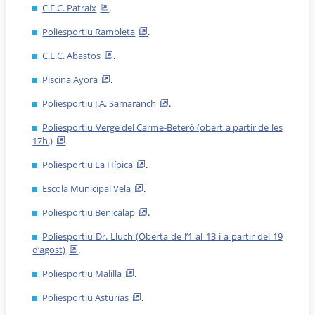
C.E.C. Patraix
.
Poliesportiu Rambleta
.
C.E.C. Abastos
.
Piscina Ayora
.
Poliesportiu J.A. Samaranch
.
Poliesportiu Verge del Carme-Beteró (obert a partir de les
17h.)
Poliesportiu La Hípica
.
Escola Municipal Vela
.
Poliesportiu Benicalap
.
Poliesportiu Dr. Lluch (Oberta de l’1 al 13 i a partir del 19
d’agost)
.
Poliesportiu Malilla
.
Poliesportiu Asturias
.