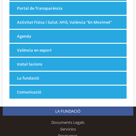
Portal de Transparència
Activitat Física i Salut: AFIS, València “En Movimet”
Agenda
València en esport
Instal·lacions
La fundació
Comunicació
LA FUNDACIÓ
Documents Legals
Servicios
Programes