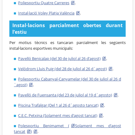
Poliesportiu Quatre Carreres
.
Instal·lació Voley Platja València
.
Instal·lacions parcialment obertes durant
l’estiu
Per motius tècnics es tancaran parcialment les següents
instal·lacions esportives municipals:
Pavelló Benicalap (del 30 de juliol al 26 d’agost)
.
Velódrom Lluis Puig (del 28 de juliol al 26 d´agost)
.
Poliesportiu Cabanyal-Canyamelar (del 30 de juliol al 26 d
´agost)
.
Pavelló de Fuensanta (del 23 de juliol al 19 d´agosto)
.
Piscina Trafalgar (Del 1 al 26 d´agosto tancat)
.
C.E.C. Petxina (Solament mes d’agost tancat)
.
Polesportiu Benimamet (
Solament mes d’agost
tancat
)
.