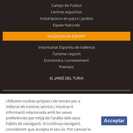
Camps de Futbol
Centres esportius
Instal·lacions en parcs i jardins
Espais Naturals
VALÈNCIA EN ESPORT
Voluntariat Esportiu de València
Turisme i esport
Econòmica i coneixement
Premios
EL JARDÍ DEL TURIA
Segueix-nos
Utilitzem cookies pròpies i de tercers per a
millorar els nostres servicis i mostrar-li
informació relacionada amb les seues
preferències per mitjà de l'anàlisi dels seus
Acceptar
hàbits de navegació. Si contínua navegant,
considerem que accepta el seu ús. Pot canviar la