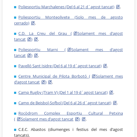
Poliesportiu Marchalenes (Del 6 al 21 d´agost tancat)
.
Poliesportiu Monteolivete (Solo mes de agosto
cerrado)
.
C.D. La Creu del Grau (
Solament mes d’agost
tancat
)
.
Poliesportiu Marni (
Solament mes d’agost
tancat
)
.
Pavelló Sant Isidre (Del 6 al 19 d´agost tancat)
.
Centre Municipal de Pilota Borbotó (
Solament mes
d’agost tancat
)
.
Camp Rugby (Tram V) (Del 1 al 19 d´agost tancat)
.
Camp de Beisbol-Sofbol (Del 6 al 26 d´agost tancat)
.
Rocòdrom Complex Esportiu Cultural Petxina
(
Solament mes d’agost tancat
)
.
C.E.C. Abastos (diumenges i festius del mes d’agost
tancats).