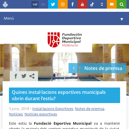
val
es
Menú
▼
La fundació
▼
Agenda
Instal·lacions
▼
Notes de premsa
Comunicació
▼
València en esport
▼
Quines instal·lacions esportives municipals
Portal de Transparència
obrin durant l’estiu?
Reserves
5 juny, 2018
•
Instal·lacions Esportives
,
Notes de premsa
,
▼
Notícies
,
Notícies esportives
Este estiu la
Fundació Esportiva Municipal
va a mantenir
oberts la majoria dels centres esportius municipals de la ciutat.