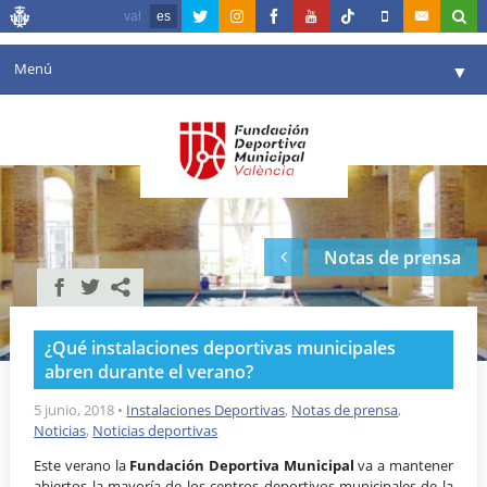
val
es
Menú
▼
Fundación
▼
Agenda
Instalaciones
▼
Notas de prensa
Comunicación
▼
Valencia en deporte
▼
¿Qué instalaciones deportivas municipales
Portal de Transparencia
abren durante el verano?
Reservas
5 junio, 2018
•
Instalaciones Deportivas
,
Notas de prensa
,
▼
Noticias
,
Noticias deportivas
Este verano la
Fundación Deportiva Municipal
va a mantener
abiertos la mayoría de los centros deportivos municipales de la