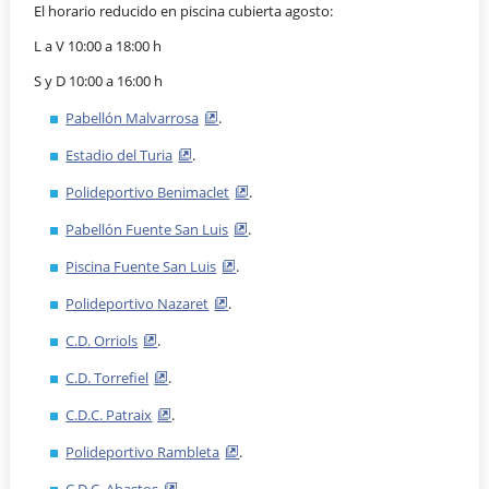
El horario reducido en piscina cubierta agosto:
L a V 10:00 a 18:00 h
S y D 10:00 a 16:00 h
Pabellón Malvarrosa
.
Estadio del Turia
.
Polideportivo Benimaclet
.
Pabellón Fuente San Luis
.
Piscina Fuente San Luis
.
Polideportivo Nazaret
.
C.D. Orriols
.
C.D. Torrefiel
.
C.D.C. Patraix
.
Polideportivo Rambleta
.
C.D.C. Abastos
.