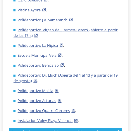
Piscina Ayora
.
Polideportivo J.A. Samaranch
.
Polideportivo Virgen del Carmen-Beteró (abierto a partir
de las 17h.)
Polideportivo La Hípica
.
Escuela Municipal Vela
.
Polideportivo Benicalap
.
Polideportivo Dr. Lluch (Abierta del 1 al 13 y a partir del 19
de agosto)
.
Polideportivo Malilla
.
Polideportivo Asturias
.
Polideportivo Quatre Carreres
.
Instalación Voley Playa Valencia
.