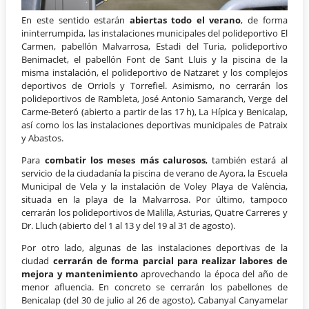
En este sentido estarán
abiertas todo el verano
, de forma
ininterrumpida, las instalaciones municipales del polideportivo El
Carmen, pabellón Malvarrosa, Estadi del Turia, polideportivo
Benimaclet, el pabellón Font de Sant Lluis y la piscina de la
misma instalación, el polideportivo de Natzaret y los complejos
deportivos de Orriols y Torrefiel. Asimismo, no cerrarán los
polideportivos de Rambleta, José Antonio Samaranch, Verge del
Carme-Beteró (abierto a partir de las 17 h), La Hípica y Benicalap,
así como los las instalaciones deportivas municipales de Patraix
y Abastos.
Para
combatir los meses más calurosos
, también estará al
servicio de la ciudadanía la piscina de verano de Ayora, la Escuela
Municipal de Vela y la instalación de Voley Playa de València,
situada en la playa de la Malvarrosa. Por último, tampoco
cerrarán los polideportivos de Malilla, Asturias, Quatre Carreres y
Dr. Lluch (abierto del 1 al 13 y del 19 al 31 de agosto).
Por otro lado, algunas de las instalaciones deportivas de la
ciudad
cerrarán de forma parcial para realizar labores de
mejora y mantenimiento
aprovechando la época del año de
menor afluencia. En concreto se cerrarán los pabellones de
Benicalap (del 30 de julio al 26 de agosto), Cabanyal Canyamelar