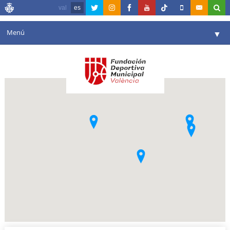
val
es
Menú
▼
Fundación
▼
Agenda
Instalaciones
▼
Comunicación
▼
Valencia en deporte
▼
Portal de Transparencia
Reservas
▼