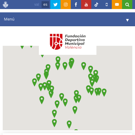
val
es
Menú
▼
Fundación
▼
Agenda
Instalaciones
▼
Comunicación
▼
Valencia en deporte
▼
Portal de Transparencia
Reservas
▼