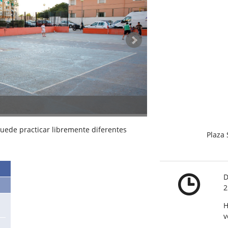
IDE TORREFIEL (A)_01
puede practicar libremente diferentes
Plaza 
D
2
H
v