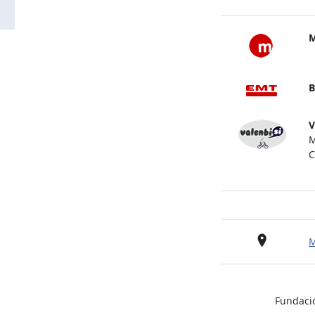
M
B
V
M
C
M
Fundaci