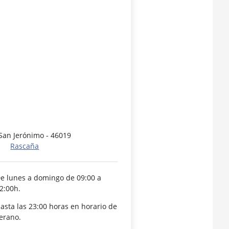
IDE TORREFI
San Jerónimo - 46019
Rascaña
e lunes a domingo de 09:00 a
2:00h.
asta las 23:00 horas en horario de
erano.