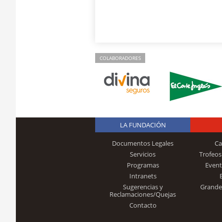
COLABORADORES
LA FUNDACIÓN
Documentos Legales
Ca
Servicios
Trofeos
Programas
Event
Intranets
Sugerencias y
Grande
Reclamaciones/Quejas
Contacto