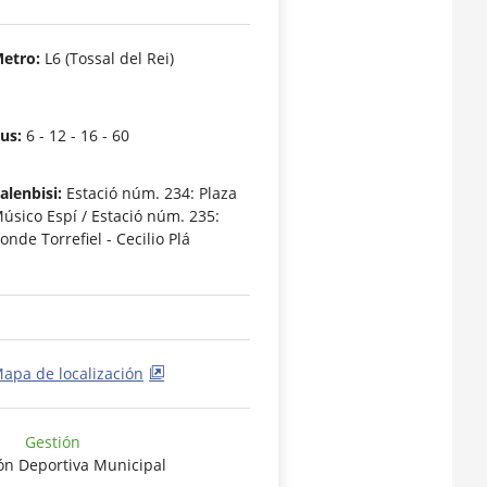
etro:
L6 (Tossal del Rei)
us:
6 - 12 - 16 - 60
alenbisi:
Estació núm. 234: Plaza
úsico Espí / Estació núm. 235:
onde Torrefiel - Cecilio Plá
apa de localización
Gestión
ón Deportiva Municipal