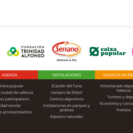
AGENDA
Logo Fundación
INSTALACIONES
VALENCIA EN D
rrera popular
El Jardín del Turia
Voluntariado depo
Valencia
 ciudad de valencia
Campos de fútbol
Turismo y dep
Trinidad Alfonso
os participativos
Centros deportivos
Económica y cono
Edad escolar
Instalaciones en parques y
jardines
Premios
s acontecimientos
Espacios naturales