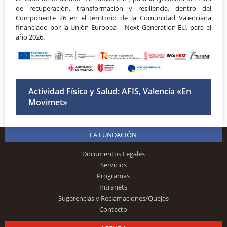
de recuperación, transformación y resiliencia, dentro del
Componente 26 en el territorio de la Comunidad Valenciana
financiado por la Unión Europea – Next Generation EU, para el
año 2026.
Actividad Física y Salud: AFIS, Valencia «En
Movimet»
LA FUNDACIÓN
Documentos Legales
Servicios
Programas
Intranets
Sugerencias y Reclamaciones/Quejas
Contacto