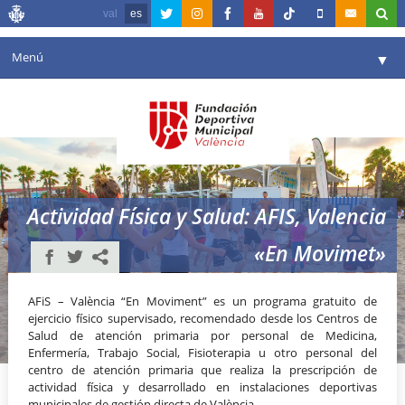
val
es
Menú
▼
Fundación
▼
Agenda
Instalaciones
▼
Actividad Física y Salud: AFIS, Valencia
Comunicación
▼
«En Movimet»
Valencia en deporte
▼
Portal de Transparencia
AFiS – València “En Moviment” es un programa gratuito de
ejercicio físico supervisado, recomendado desde los Centros de
Salud de atención primaria por personal de Medicina,
Reservas
▼
Enfermería, Trabajo Social, Fisioterapia u otro personal del
centro de atención primaria que realiza la prescripción de
actividad física y desarrollado en instalaciones deportivas
municipales de gestión directa de València.