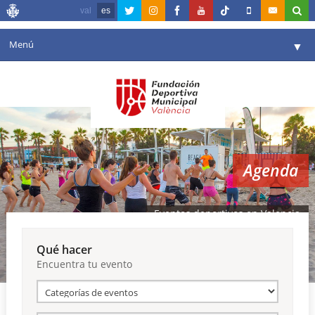
val
es
Menú
▼
Fundación
▼
Agenda
Instalaciones
▼
Agenda
Comunicación
▼
Valencia en deporte
▼
Eventos deportivos en Valencia
Portal de Transparencia
Qué hacer
Encuentra tu evento
Reservas
▼