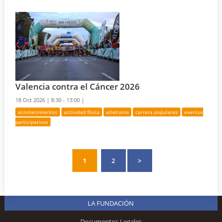
Valencia contra el Cáncer 2026
18 Oct 2026 |
8:30 - 13:00 |
acontecimientos
actividad física
atletismo
carrera populares
eventos
participativos
1
2
>
LA FUNDACIÓN
Documentos Legales