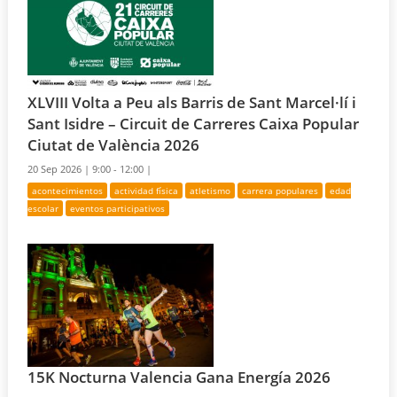
XLVIII Volta a Peu als Barris de Sant Marcel·lí i
Sant Isidre – Circuit de Carreres Caixa Popular
Ciutat de València 2026
20 Sep 2026 |
9:00 - 12:00 |
acontecimientos
actividad física
atletismo
carrera populares
edad
escolar
eventos participativos
15K Nocturna Valencia Gana Energía 2026