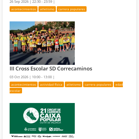
26 Sep 2026 |
22:30 - 23:59 |
acontecimientos
atletismo
carrera populares
III Cross Escolar SD Correcaminos
03 Oct 2026 |
10:00 - 13:00 |
acontecimientos
actividad física
atletismo
carrera populares
edad
escolar