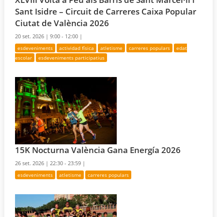
Sant Isidre – Circuit de Carreres Caixa Popular
Ciutat de València 2026
20 set. 2026 |
9:00 - 12:00 |
esdeveniments
actividad física
atletisme
carreres populars
edat
escolar
esdeveniments participatius
15K Nocturna València Gana Energía 2026
26 set. 2026 |
22:30 - 23:59 |
esdeveniments
atletisme
carreres populars