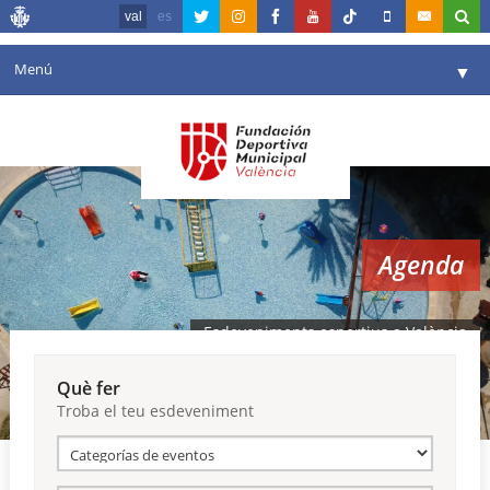
val
es
Menú
▼
La fundació
▼
Agenda
Instal·lacions
▼
Agenda
Comunicació
▼
València en esport
▼
Esdeveniments esportius a València
Portal de Transparència
Què fer
Troba el teu esdeveniment
Reserves
▼