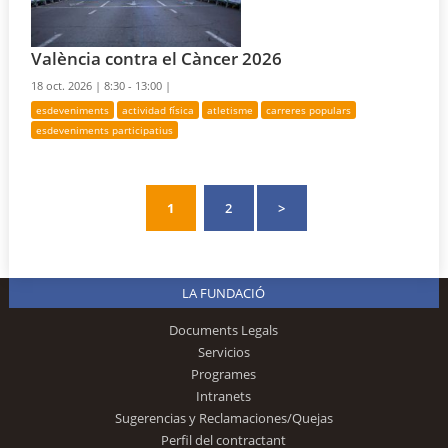
València contra el Càncer 2026
18 oct. 2026 |
8:30 - 13:00 |
esdeveniments
actividad física
atletisme
carreres populars
esdeveniments participatius
1
2
>
LA FUNDACIÓ
Documents Legals
Servicios
Programes
Intranets
Sugerencias y Reclamaciones/Quejas
Perfil del contractant