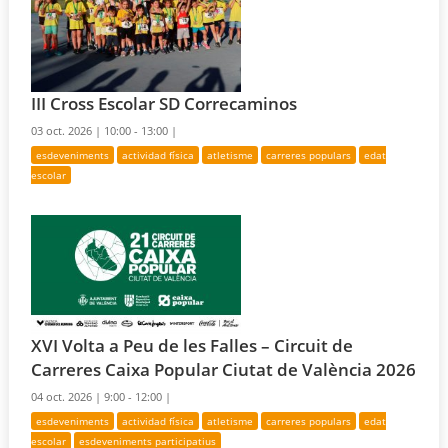
III Cross Escolar SD Correcaminos
03 oct. 2026 |
10:00 - 13:00 |
esdeveniments
actividad física
atletisme
carreres populars
edat
escolar
XVI Volta a Peu de les Falles – Circuit de
Carreres Caixa Popular Ciutat de València 2026
04 oct. 2026 |
9:00 - 12:00 |
esdeveniments
actividad física
atletisme
carreres populars
edat
escolar
esdeveniments participatius