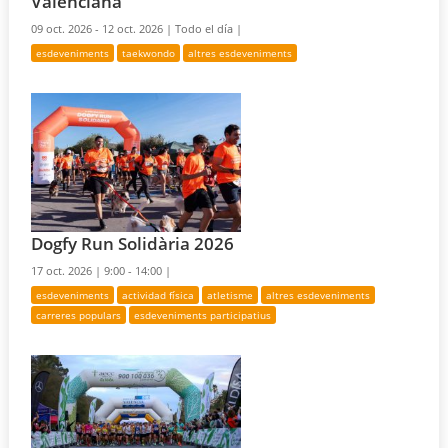
Valenciana
09 oct. 2026 - 12 oct. 2026 |
Todo el día |
esdeveniments
taekwondo
altres esdeveniments
Dogfy Run Solidària 2026
17 oct. 2026 |
9:00 - 14:00 |
esdeveniments
actividad física
atletisme
altres esdeveniments
carreres populars
esdeveniments participatius