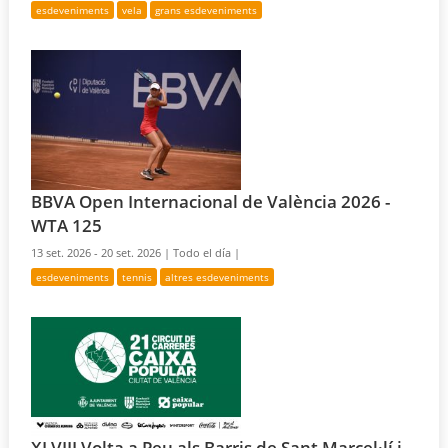
esdeveniments
vela
grans esdeveniments
BBVA Open Internacional de València 2026 -
WTA 125
13 set. 2026 - 20 set. 2026 |
Todo el día |
esdeveniments
tennis
altres esdeveniments
XLVIII Volta a Peu als Barris de Sant Marcel·lí i