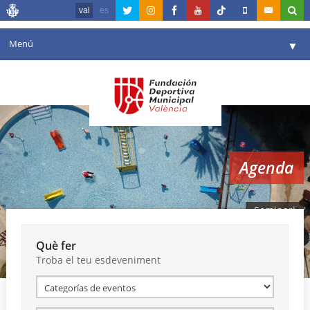
val
es
Menú
▼
La fundació
▼
Agenda
Instal·lacions
▼
Agenda
Comunicació
▼
València en esport
▼
Seminari
Portal de Transparència
Què fer
Troba el teu esdeveniment
Reserves
▼