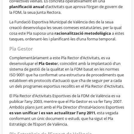
col•lectives veïnals. Es concreta operativament en una
planificació anual
d’activitats que aprova l’òrgan de govern de
la FDM, la seua Junta Rectora.
La Fundació Esportiva Municipal de València des de la seua
creació desenvolupa les seues comeses estatutàries, per la qual
cosa este Pla suposa una
racionalització metodològica
a estes
tasques, ordenant-les i planificant-les d’una forma temporal.
Pla Gestor
Complementàriament a este Pla Rector d’Activitats, es va
desenvolupar el
Pla Gesto
r, coincidint amb la implantació d’un
sistema de gestió de la qualitat en la FDM basat en les normes
ISO 9001 que ha conformat una estructura de procediments que
establixen els protocols d’actuació que s’ha de seguir per a cada
un dels programes esportius recollits en el Pla Rector d’Activitats.
El Pla Rector d’Activitats Esportives de la FDM de València es va
publicar l’any 2003, mentre que el Pla Gestor es va fer l’any 2007.
Ambdós plans junt amb el Pla Director d’Instal•lacions Esportives
es van unificar i es van actualitzar l’any 2011
, esta vegada
conformant un únic document o estudi, que ha sigut el Pla
Estratègic de l’Esport de València.