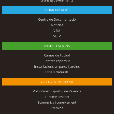
Grans Esdeveniments
COMUNICACIÓ
Centre de Documentació
Notícies
VEM
VETV
INSTAL·LACIONS
Camps de Futbol
Centres esportius
Instal·lacions en parcs i jardins
Espais Naturals
VALÈNCIA EN ESPORT
Voluntariat Esportiu de València
Turisme i esport
Econòmica i coneixement
Premios