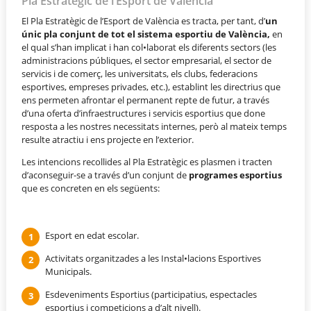
Pla Estratègic de l’Esport de València
El Pla Estratègic de l’Esport de València es tracta, per tant, d’
un
únic pla conjunt de tot el sistema esportiu de València,
en
el qual s’han implicat i han col•laborat els diferents sectors (les
administracions públiques, el sector empresarial, el sector de
servicis i de comerç, les universitats, els clubs, federacions
esportives, empreses privades, etc.), establint les directrius que
ens permeten afrontar el permanent repte de futur, a través
d’una oferta d’infraestructures i servicis esportius que done
resposta a les nostres necessitats internes, però al mateix temps
resulte atractiu i ens projecte en l’exterior.
Les intencions recollides al Pla Estratègic es plasmen i tracten
d’aconseguir-se a través d’un conjunt de
programes esportius
que es concreten en els següents:
Esport en edat escolar.
Activitats organitzades a les Instal•lacions Esportives
Municipals.
Esdeveniments Esportius (participatius, espectacles
esportius i competicions a d’alt nivell).