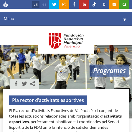
val
es
Menú
▼
La fundació
▼
Agenda
Instal·lacions
▼
Programes
Comunicació
▼
València en esport
▼
Portal de Transparència
Pla rector d’activitats esportives
El Pla rector d’Activitats Esportives de València és el conjunt de
Reserves
▼
totes les actuacions relacionades amb l’organització
d’activitats
esportives
, perfectament planificades i coordinades pel Servici
Esportiu de la FDM amb la intenció de satisfer demandes