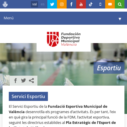
val
es
Menú
▼
La fundació
▼
Agenda
Instal·lacions
▼
Esportiu
Comunicació
▼
València en esport
▼
Portal de Transparència
Servici Esportiu
El Servici Esportiu de la
Fundació Esportiva Municipal de
Reserves
▼
València
desenrotlla els programes d’activitats. És per tant, l’eix
en què gira la principal funció de la FDM, l’activitat esportiva,
seguint les directrius establides al
Pla Estratègic de l’Esport de