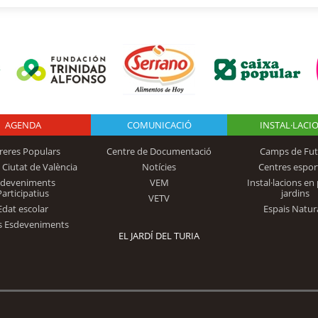
AGENDA
Logo Fundación
COMUNICACIÓ
INSTAL·LACI
reres Populars
Centre de Documentació
Camps de Fut
 Ciutat de València
Notícies
Centres espor
Trinidad Alfonso
sdeveniments
VEM
Instal·lacions en 
Participatius
jardins
VETV
Edat escolar
Espais Natur
s Esdeveniments
EL JARDÍ DEL TURIA