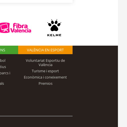
ONS
VALÈNCIA EN ESPORT
bol
Voluntariat Esportiu de
València
tius
Turisme i esport
parcs i
Econòmica i coneixement
als
Premios