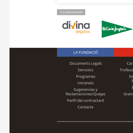
COLABORADORS
LA FUNDACIÓ
Documents Legals
Car
Servicios
Trofeus
Programes
E
Intranets
Sugerencias y
Reclamaciones/Quejas
Gran
Perfil del contractant
Contacte