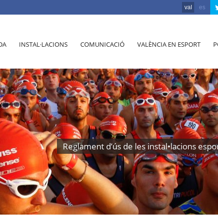
val
es
DA
INSTAL·LACIONS
COMUNICACIÓ
VALÈNCIA EN ESPORT
P
Reglament d’ús de les instal•lacions espor