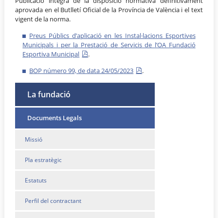
Publicació íntegra de la disposició normativa definitivament
aprovada en el Butlletí Oficial de la Província de València i el text
vigent de la norma.
Preus Públics d’aplicació en les Instal·lacions Esportives
Municipals i per la Prestació de Servicis de l’OA Fundació
Esportiva Municipal
.
BOP número 99, de data 24/05/2023
.
La fundació
Documents Legals
Missió
Pla estratègic
Estatuts
Perfil del contractant