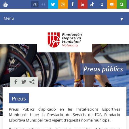
val
es
Menú
▼
La fundació
▼
Agenda
Instal·lacions
▼
Preus públics
Comunicació
▼
València en esport
▼
Portal de Transparència
Preus
Reserves
Preus Públics d’aplicació en les Instal·lacions Esportives
▼
Municipals i per la Prestació de Servicis de l’OA Fundació
Esportiva Municipal, text vigent d’aquesta norma municipal.