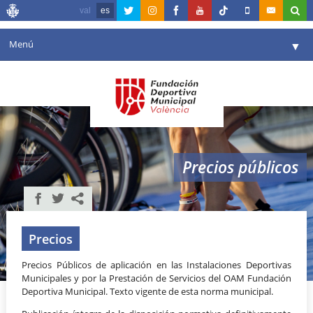
val
es
Menú
▼
Fundación
▼
Agenda
Instalaciones
▼
Precios públicos
Comunicación
▼
Valencia en deporte
▼
Portal de Transparencia
Precios
Reservas
Precios Públicos de aplicación en las Instalaciones Deportivas
▼
Municipales y por la Prestación de Servicios del OAM Fundación
Deportiva Municipal. Texto vigente de esta norma municipal.