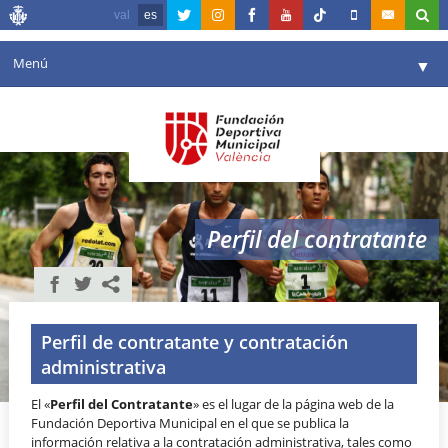
val
es
Menú
▼
Fundación
▼
Agenda
Instalaciones
▼
Perfil del contratante
Comunicación
▼
Valencia en deporte
▼
Portal de Transparencia
Perfil de contratante y contratación
administrativa
Reservas
▼
El «
Perfil del Contratante
» es el lugar de la página web de la
Fundación Deportiva Municipal en el que se publica la
información relativa a la contratación administrativa, tales como