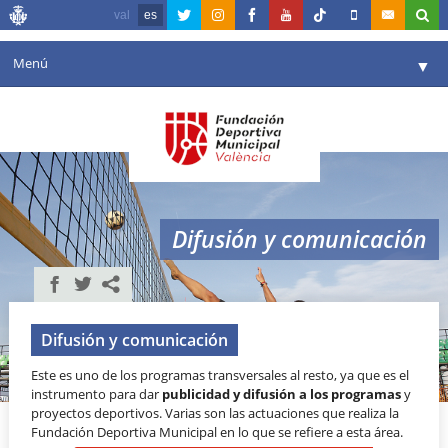
val
es
Menú
▼
Fundación
▼
Agenda
Instalaciones
▼
Difusión y comunicación
Comunicación
▼
Valencia en deporte
▼
Portal de Transparencia
Difusión y comunicación
Este es uno de los programas transversales al resto, ya que es el
Reservas
▼
instrumento para dar
publicidad y difusión a los programas
y
proyectos deportivos. Varias son las actuaciones que realiza la
Fundación Deportiva Municipal en lo que se refiere a esta área.