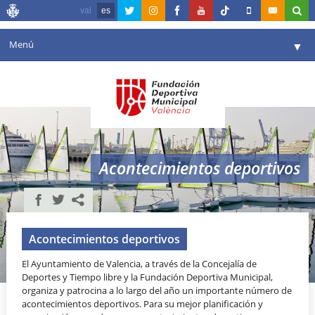
val
es
Menú
▼
Fundación
▼
Agenda
Instalaciones
▼
Acontecimientos deportivos
Comunicación
▼
Valencia en deporte
▼
Portal de Transparencia
Acontecimientos deportivos
El Ayuntamiento de Valencia, a través de la Concejalía de
Reservas
▼
Deportes y Tiempo libre y la Fundación Deportiva Municipal,
organiza y patrocina a lo largo del año un importante número de
acontecimientos deportivos. Para su mejor planificación y