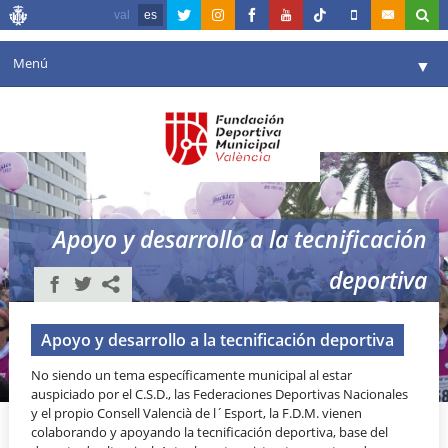
val
es
Menú
▼
Fundación
▼
Agenda
Instalaciones
▼
Apoyo y desarrollo a la tecnificación
Comunicación
▼
deportiva
Valencia en deporte
▼
Portal de Transparencia
Apoyo y desarrollo a la tecnificación deportiva
No siendo un tema específicamente municipal al estar
Reservas
▼
auspiciado por el C.S.D., las Federaciones Deportivas Nacionales
y el propio Consell Valencià de l´Esport, la F.D.M. vienen
colaborando y apoyando la tecnificación deportiva, base del