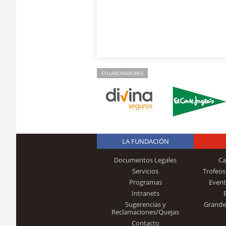
COLABORADORES
LA FUNDACIÓN
Documentos Legales
Ca
Servicios
Trofeos
Programas
Event
Intranets
Sugerencias y
Grande
Reclamaciones/Quejas
Contacto