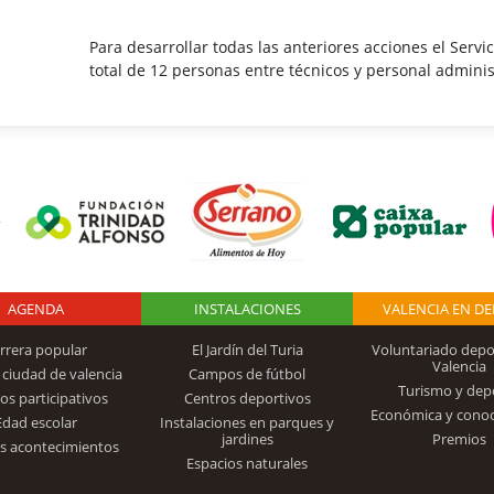
Para desarrollar todas las anteriores acciones el Serv
total de 12 personas entre técnicos y personal adminis
AGENDA
Logo Fundación
INSTALACIONES
VALENCIA EN D
rrera popular
El Jardín del Turia
Voluntariado depo
Valencia
 ciudad de valencia
Campos de fútbol
Turismo y dep
Trinidad Alfonso
os participativos
Centros deportivos
Económica y cono
Edad escolar
Instalaciones en parques y
jardines
Premios
s acontecimientos
Espacios naturales