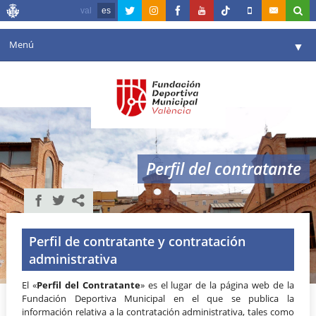
val
es
Menú
▼
Fundación
▼
Agenda
Instalaciones
▼
Perfil del contratante
Comunicación
▼
Valencia en deporte
▼
Portal de Transparencia
Perfil de contratante y contratación
administrativa
Reservas
▼
El «
Perfil del Contratante
» es el lugar de la página web de la
Fundación Deportiva Municipal en el que se publica la
información relativa a la contratación administrativa, tales como