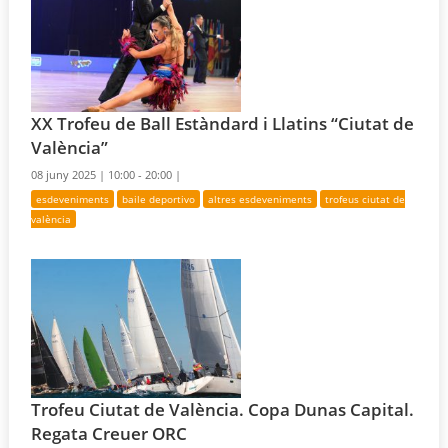
XX Trofeu de Ball Estàndard i Llatins “Ciutat de
València”
08 juny 2025 |
10:00 - 20:00 |
esdeveniments
baile deportivo
altres esdeveniments
trofeus ciutat de
valència
Trofeu Ciutat de València. Copa Dunas Capital.
Regata Creuer ORC