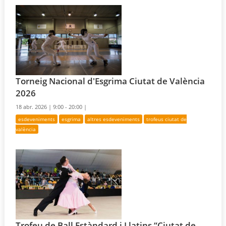
Torneig Nacional d'Esgrima Ciutat de València
2026
18 abr. 2026 |
9:00 - 20:00 |
esdeveniments
esgrima
altres esdeveniments
trofeus ciutat de
valència
Trofeu de Ball Estàndard i Llatins “Ciutat de