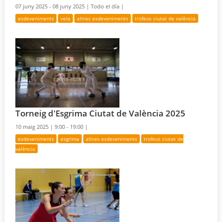
07 juny 2025 - 08 juny 2025 |
Todo el día |
esdeveniments
vela
altres esdeveniments
trofeus ciutat de valència
Torneig d'Esgrima Ciutat de València 2025
10 maig 2025 |
9:00 - 19:00 |
esdeveniments
esgrima
altres esdeveniments
trofeus ciutat de
valència