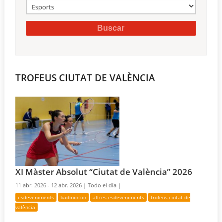
TROFEUS CIUTAT DE VALÈNCIA
XI Màster Absolut “Ciutat de València” 2026
11 abr. 2026 - 12 abr. 2026 |
Todo el día |
esdeveniments
badminton
altres esdeveniments
trofeus ciutat de
valència