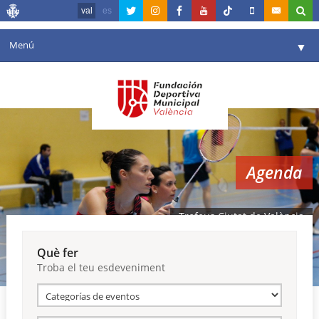
val
es
Menú
▼
La fundació
▼
Agenda
Instal·lacions
▼
Agenda
Comunicació
▼
València en esport
▼
Trofeus Ciutat de València
Portal de Transparència
Què fer
Troba el teu esdeveniment
Reserves
▼