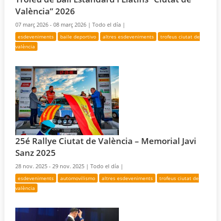
València” 2026
07 març 2026 - 08 març 2026 |
Todo el día |
esdeveniments
baile deportivo
altres esdeveniments
trofeus ciutat de
valència
25é Rallye Ciutat de València – Memorial Javi
Sanz 2025
28 nov. 2025 - 29 nov. 2025 |
Todo el día |
esdeveniments
automovilismo
altres esdeveniments
trofeus ciutat de
valència