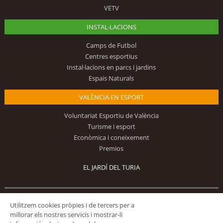
VETV
INSTAL·LACIONS
Camps de Futbol
Centres esportius
Instal·lacions en parcs i jardins
Espais Naturals
VALÈNCIA EN ESPORT
Voluntariat Esportiu de València
Turisme i esport
Econòmica i coneixement
Premios
EL JARDÍ DEL TURIA
Utilitzem cookies pròpies i de tercers per a
Segueix-nos
millorar els nostres servicis i mostrar-li