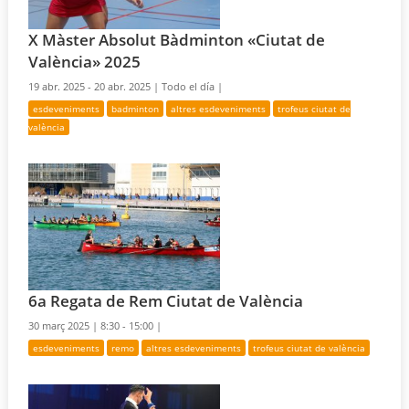
X Màster Absolut Bàdminton «Ciutat de
València» 2025
19 abr. 2025 - 20 abr. 2025 |
Todo el día |
esdeveniments
badminton
altres esdeveniments
trofeus ciutat de
valència
6a Regata de Rem Ciutat de València
30 març 2025 |
8:30 - 15:00 |
esdeveniments
remo
altres esdeveniments
trofeus ciutat de valència