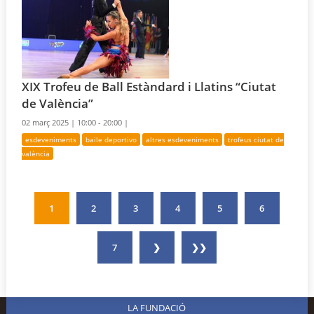
XIX Trofeu de Ball Estàndard i Llatins “Ciutat
de València”
02 març 2025 |
10:00 - 20:00 |
esdeveniments
baile deportivo
altres esdeveniments
trofeus ciutat de
valència
1
2
3
4
5
6
7
❯
❯❯
LA FUNDACIÓ