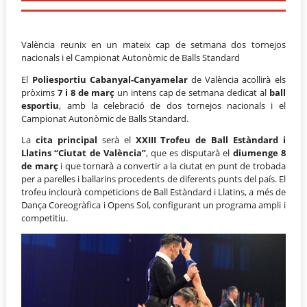
València reunix en un mateix cap de setmana dos tornejos
nacionals i el Campionat Autonòmic de Balls Standard
El
Poliesportiu Cabanyal-Canyamelar
de València acollirà els
pròxims
7 i 8 de març
un intens cap de setmana dedicat al
ball
esportiu
, amb la celebració de dos tornejos nacionals i el
Campionat Autonòmic de Balls Standard.
La
cita principal
serà el
XXIII Trofeu de Ball Estàndard i
Llatins “Ciutat de València”
, que es disputarà el
diumenge 8
de març
i que tornarà a convertir a la ciutat en punt de trobada
per a parelles i ballarins procedents de diferents punts del país. El
trofeu inclourà competicions de Ball Estàndard i Llatins, a més de
Dança Coreogràfica i Opens Sol, configurant un programa ampli i
competitiu.