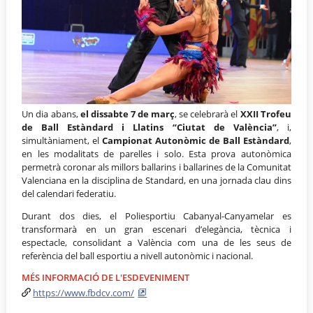
Un dia abans,
el dissabte 7 de març
, se celebrarà el
XXII Trofeu
de Ball Estàndard i Llatins “Ciutat de València”
, i,
simultàniament, el
Campionat Autonòmic de Ball Estàndard
,
en les modalitats de parelles i solo. Esta prova autonòmica
permetrà coronar als millors ballarins i ballarines de la Comunitat
Valenciana en la disciplina de Standard, en una jornada clau dins
del calendari federatiu.
Durant dos dies, el Poliesportiu Cabanyal-Canyamelar es
transformarà en un gran escenari d’elegància, tècnica i
espectacle, consolidant a València com una de les seus de
referència del ball esportiu a nivell autonòmic i nacional.
MÉS INFORMACIÓ DE L'ESDEVENIMENT
https://www.fbdcv.com/