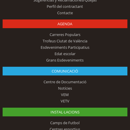
Sugerencias y Reclamaciones/Quejas
Perfil del contractant
Contacte
AGENDA
Carreres Populars
Trofeus Ciutat de València
Esdeveniments Participatius
Edat escolar
Grans Esdeveniments
COMUNICACIÓ
Centre de Documentació
Notícies
VEM
VETV
INSTAL·LACIONS
Camps de Futbol
Centres esportius