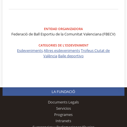
ENTIDAD ORGANIZADORA
Federació de Ball Esportiu de la Comunitat Valenciana (FBECV)
CATEGORIES DE L'ESDEVENIMENT
Esdeveniments
Altres esdeveniments
Trofeus Ciutat de
València
Baile deportivo
LA FUNDACIÓ
Documents Legals
Servicios
Programes
Intranets