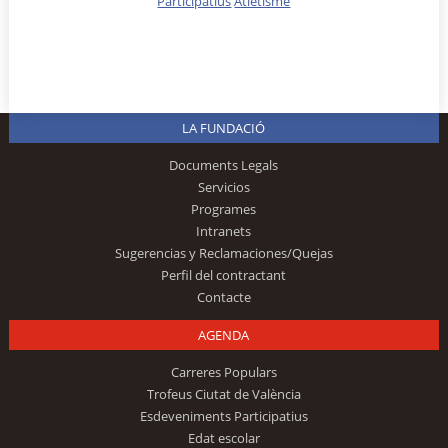
Participatius
Atletisme
LA FUNDACIÓ
Documents Legals
Servicios
Programes
Intranets
Sugerencias y Reclamaciones/Quejas
Perfil del contractant
Contacte
AGENDA
Carreres Populars
Trofeus Ciutat de València
Esdeveniments Participatius
Edat escolar