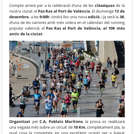
Compte arrere per a la celebració d’una de les
clàssiques
de la
nostra ciutat: el
Pas Ras al Port de València
. El diumenge
13 de
desembre
, a les
9:00h
. tindrà lloc una nova
edició
, i ja serà la
38
,
d’una de les carreres amb més solera en el calendari del running
popular valencià: el
Pas Ras al Port de València, el 10K més
antic de la ciutat
.
Organitzat
pel
C.A. Poblats Marítims
, la prova es realitzarà
una vegada més sobre un circuit de
10 Km
, completament pla, la
qual cosa la converteix en una excel·lent ocasió per a baixar