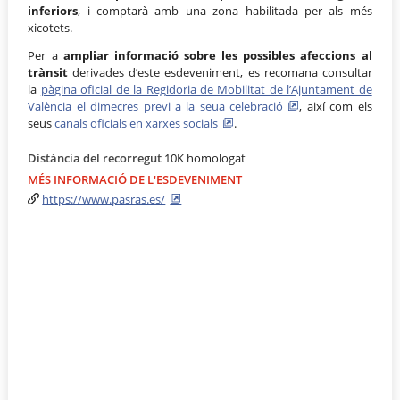
inferiors
, i comptarà amb una zona habilitada per als més
xicotets.
Per a
ampliar informació sobre les possibles afeccions al
trànsit
derivades d’este esdeveniment, es recomana consultar
la
pàgina oficial de la Regidoria de Mobilitat de l’Ajuntament de
València el dimecres previ a la seua celebració
, així com els
seus
canals oficials en xarxes socials
.
Distància del recorregut
10K homologat
MÉS INFORMACIÓ DE L'ESDEVENIMENT
https://www.pasras.es/