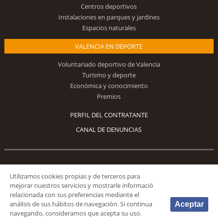
Centros deportivos
Instalaciones en parques y jardines
Espacios naturales
VALENCIA EN DEPORTE
Voluntariado deportivo de Valencia
Turismo y deporte
Económica y conocimiento
Premios
PERFIL DEL CONTRATANTE
CANAL DE DENUNCIAS
Síguenos
Utilizamos cookies propias y de terceros para
mejorar nuestros servicios y mostrarle informació
relacionada con sus preferencias mediante el
análisis de sus hábitos de navegación. Si continua
Aceptar
navegando, consideramos que acepta su uso.