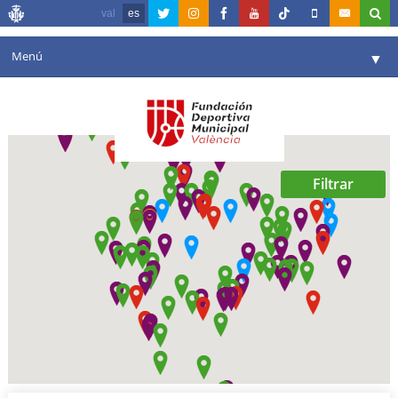
val
es
Menú
▼
Fundación
▼
Agenda
Instalaciones
▼
Filtrar
Comunicación
▼
Valencia en deporte
▼
Portal de Transparencia
Reservas
▼