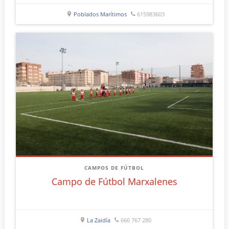
Poblados Marítimos
615983603
CAMPOS DE FÚTBOL
Campo de Fútbol Marxalenes
La Zaidía
666 767 280