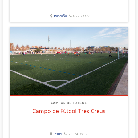
Rascaña
655973327
CAMPOS DE FÚTBOL
Campo de Fútbol Tres Creus
Jesús
655.24.98.52...