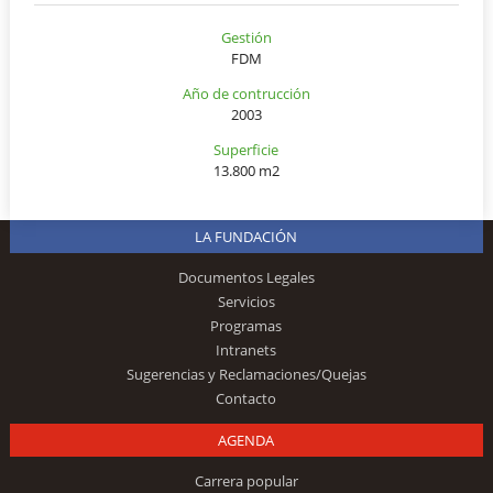
Gestión
FDM
Año de contrucción
2003
Superficie
13.800 m2
LA FUNDACIÓN
Documentos Legales
Servicios
Programas
Intranets
Sugerencias y Reclamaciones/Quejas
Contacto
AGENDA
Carrera popular