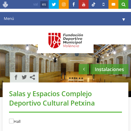
val
es
Menú
▼
Fundación
▼
Agenda
Instalaciones
▼
Instalaciones
Comunicación
▼
Valencia en deporte
▼
Salas y Espacios Complejo
Portal de Transparencia
Deportivo Cultural Petxina
Reservas
▼