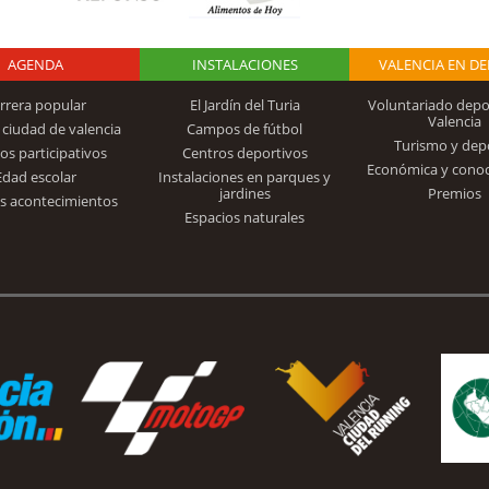
AGENDA
Logo Fundación
INSTALACIONES
VALENCIA EN D
rrera popular
El Jardín del Turia
Voluntariado depo
Valencia
 ciudad de valencia
Campos de fútbol
Turismo y dep
Trinidad Alfonso
os participativos
Centros deportivos
Económica y cono
Edad escolar
Instalaciones en parques y
jardines
Premios
s acontecimientos
Espacios naturales