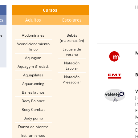
H
Cursos
es
Adultos
Escolares
re
Abdominales
Bebés
(matronación)
Acondicionamiento
físico
Escuela de
M
verano
Aquagym
Natación
Aquagym 3ª edad.
Escolar
B
Aquapilates
Natación
Preescolar
Aquarunning
V
Bailes latinos
J
Body Balance
I
Body Combat
E
M
Body pump
C
Danza del vientre
E
Estiramientos
H