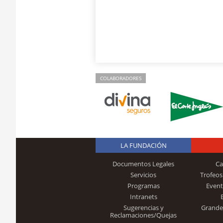
COLABORADORES
LA FUNDACIÓN
Documentos Legales
Ca
Servicios
Trofeos
Programas
Event
Intranets
Sugerencias y
Grande
Reclamaciones/Quejas