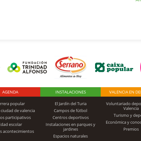
AGENDA
Logo Fundación
INSTALACIONES
VALENCIA EN D
rrera popular
El Jardín del Turia
Voluntariado depo
Valencia
 ciudad de valencia
Campos de fútbol
Turismo y dep
Trinidad Alfonso
os participativos
Centros deportivos
Económica y cono
Edad escolar
Instalaciones en parques y
jardines
Premios
s acontecimientos
Espacios naturales