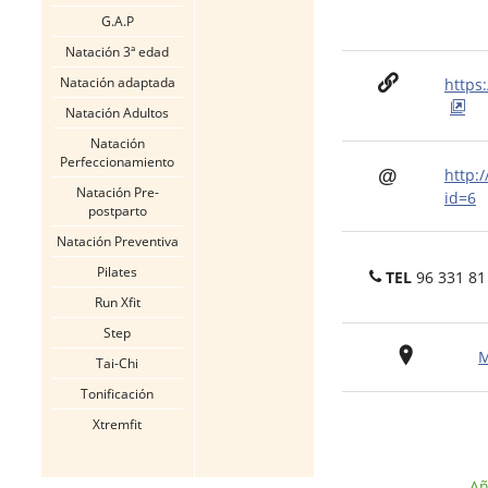
G.A.P
Natación 3ª edad
Natación adaptada
https
Natación Adultos
Natación
Perfeccionamiento
http:
Natación Pre-
id=6
postparto
Natación Preventiva
Pilates
TEL
96 331 81
Run Xfit
Step
M
Tai-Chi
Tonificación
Xtremfit
Añ