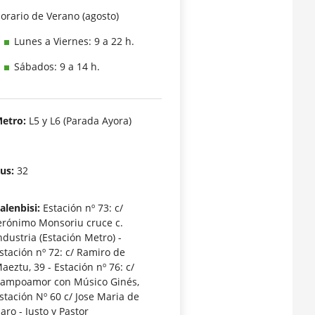
orario de Verano (agosto)
Lunes a Viernes: 9 a 22 h.
Sábados: 9 a 14 h.
etro:
L5 y L6 (Parada Ayora)
us:
32
alenbisi:
Estación nº 73: c/
erónimo Monsoriu cruce c.
ndustria (Estación Metro) -
stación nº 72: c/ Ramiro de
aeztu, 39 - Estación nº 76: c/
ampoamor con Músico Ginés,
stación Nº 60 c/ Jose Maria de
aro - Justo y Pastor