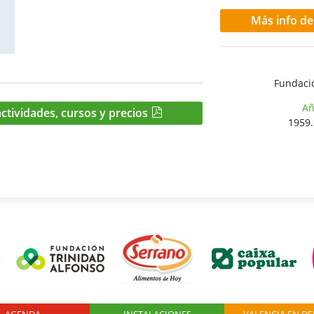
Más info de
Fundaci
Añ
ctividades, cursos y precios
1959
AGENDA
Logo Fundación
INSTALACIONES
VALENCIA EN D