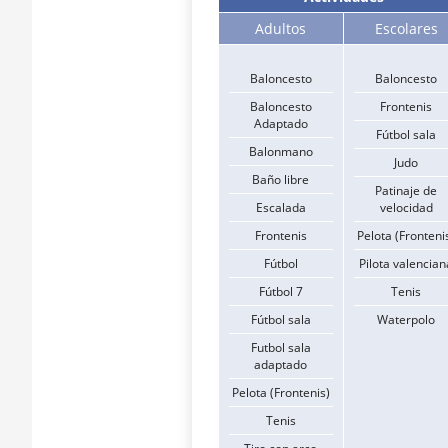
Adultos
Escolares
Baloncesto
Baloncesto
Baloncesto
Frontenis
Adaptado
Fútbol sala
Balonmano
Judo
Baño libre
Patinaje de
Escalada
velocidad
Frontenis
Pelota (Fronteni
Fútbol
Pilota valencian
Fútbol 7
Tenis
Fútbol sala
Waterpolo
Futbol sala
adaptado
Pelota (Frontenis)
Tenis