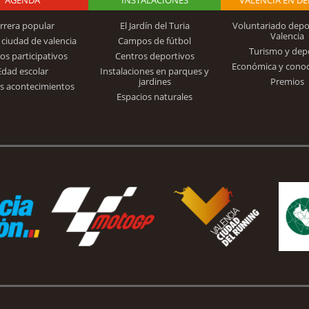
rrera popular
El Jardín del Turia
Voluntariado depo
Valencia
 ciudad de valencia
Campos de fútbol
Turismo y dep
Trinidad Alfonso
os participativos
Centros deportivos
Económica y cono
Edad escolar
Instalaciones en parques y
jardines
Premios
s acontecimientos
Espacios naturales