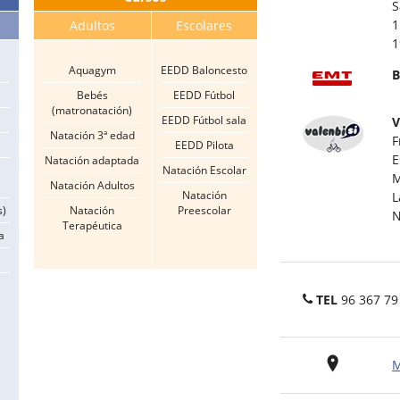
S
1
Adultos
Escolares
1
Aquagym
EEDD Baloncesto
B
Bebés
EEDD Fútbol
(matronatación)
EEDD Fútbol sala
V
Natación 3ª edad
F
EEDD Pilota
E
Natación adaptada
Natación Escolar
M
Natación Adultos
Natación
L
s)
Natación
Preescolar
N
Terapéutica
a
TEL
96 367 79
M