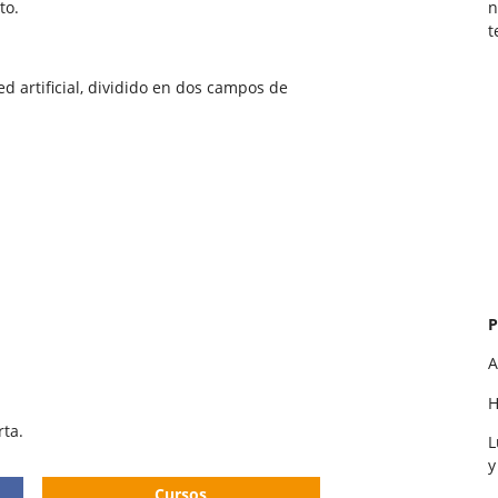
n
to.
t
d artificial, dividido en dos campos de
P
A
H
rta.
L
y
Cursos