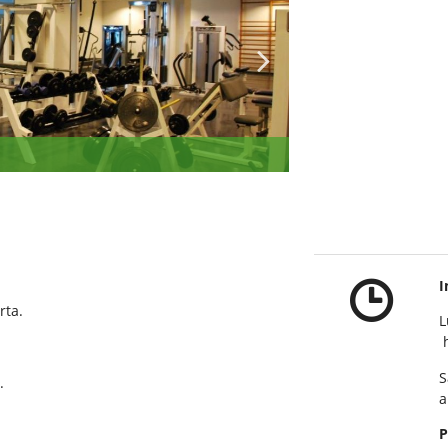
I
rta.
L
h
S
.
a
.
P