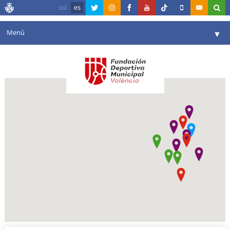
val
es
Menú
▼
Fundación
▼
Agenda
Instalaciones
▼
Comunicación
▼
Valencia en deporte
▼
Portal de Transparencia
Reservas
▼