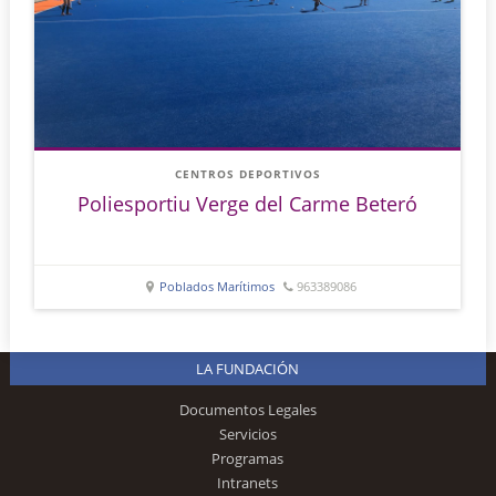
CENTROS DEPORTIVOS
Poliesportiu Verge del Carme Beteró
Poblados Marítimos
963389086
LA FUNDACIÓN
Documentos Legales
Servicios
Programas
Intranets