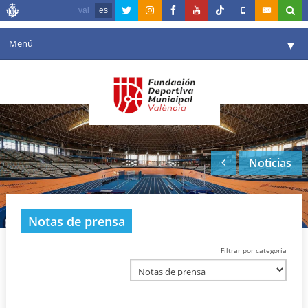
val
es
Menú
▼
Fundación
▼
Agenda
Instalaciones
▼
Noticias
Comunicación
▼
Valencia en deporte
▼
Notas de prensa
Portal de Transparencia
Filtrar por categoría
Reservas
▼