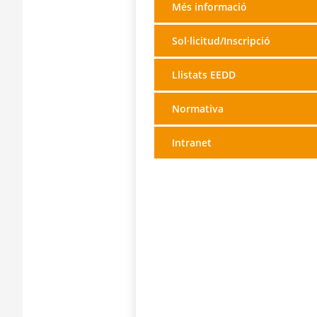
Més informació
Sol·licitud/Inscripció
Llistats EEDD
Normativa
Intranet