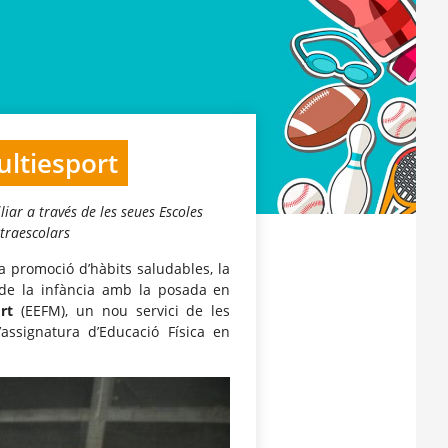
ultiesport
iliar a través de les seues Escoles
xtraescolars
a promoció d’hàbits saludables, la
l de la infància amb la posada en
rt
(EEFM), un nou servici de les
assignatura d’Educació Física en