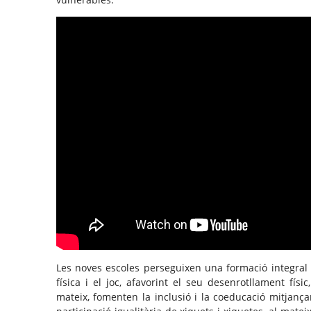
Les noves escoles perseguixen una formació integral de
física i el joc, afavorint el seu desenrotllament físic
mateix, fomenten la inclusió i la coeducació mitjan