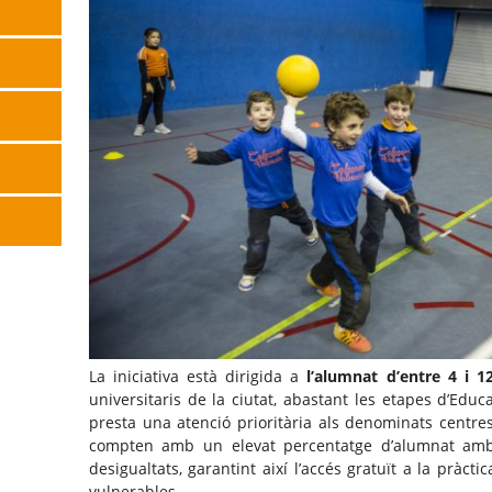
La iniciativa està dirigida a
l’alumnat d’entre 4 i 1
universitaris de la ciutat, abastant les etapes d’Educa
presta una atenció prioritària als denominats centre
compten amb un elevat percentatge d’alumnat amb
desigualtats, garantint així l’accés gratuït a la pràcti
vulnerables.