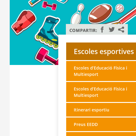
Escoles esportives
Escoles d’Educació Física i
Multiesport
Escoles d’Educació Física i
Multiesport
Itinerari esportiu
Preus EEDD