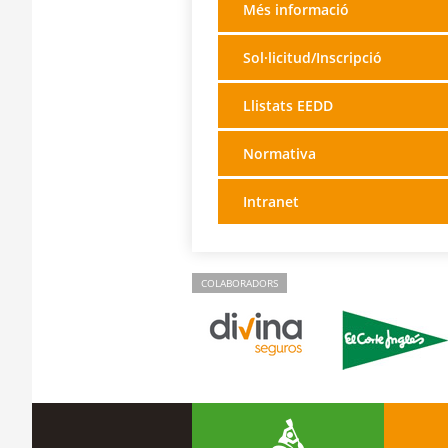
Més informació
Sol·licitud/Inscripció
Llistats EEDD
Normativa
Intranet
COLABORADORS