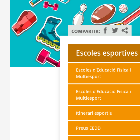
Escoles esportives
Escoles d’Educació Física i
Multiesport
Escoles d’Educació Física i
Multiesport
Itinerari esportiu
Preus EEDD