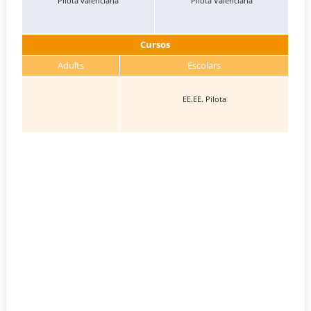
Pilota valènciana
Pilota Valènciana
Cursos
Adults
Escolars
EE.EE. Pilota