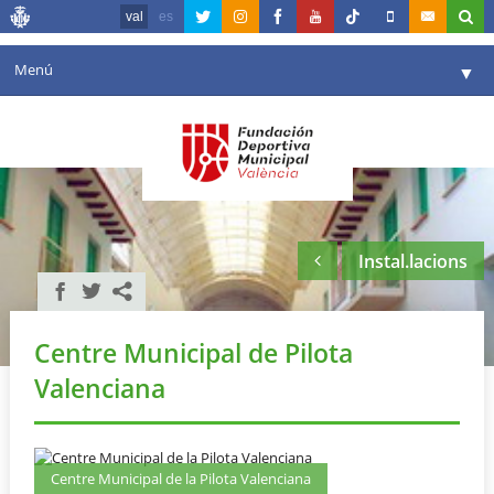
val
es
Menú
▼
La fundació
▼
Agenda
Instal·lacions
▼
Instal.lacions
Comunicació
▼
València en esport
▼
Centre Municipal de Pilota
Portal de Transparència
Valenciana
Reserves
▼
Centre Municipal de la Pilota Valenciana