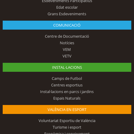
Esdeveniments Participatius
Edat escolar
Grans Esdeveniments
COMUNICACIÓ
Centre de Documentació
Notícies
VEM
VETV
INSTAL·LACIONS
Camps de Futbol
Centres esportius
Instal·lacions en parcs i jardins
Espais Naturals
VALÈNCIA EN ESPORT
Voluntariat Esportiu de València
Turisme i esport
Econòmica i coneixement