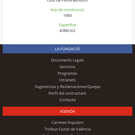
Any de construcció
1993
Superfície
4.000 m2
LA FUNDACIÓ
Documents Legals
Servicios
Programes
Intranets
Sugerencias y Reclamaciones/Quejas
Perfil del contractant
Contacte
AGENDA
Carreres Populars
Trofeus Ciutat de València