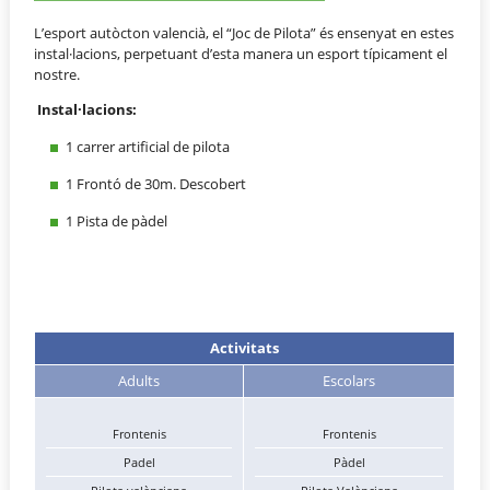
L’esport autòcton valencià, el “Joc de Pilota” és ensenyat en estes
instal·lacions, perpetuant d’esta manera un esport típicament el
nostre.
Instal·lacions:
1 carrer artificial de pilota
1 Frontó de 30m. Descobert
1 Pista de pàdel
Activitats
Adults
Escolars
Frontenis
Frontenis
Padel
Pàdel