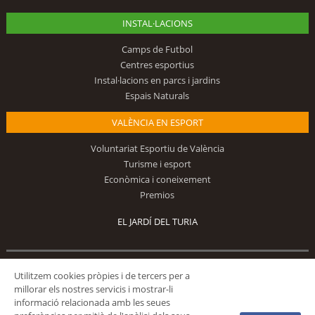
INSTAL·LACIONS
Camps de Futbol
Centres esportius
Instal·lacions en parcs i jardins
Espais Naturals
VALÈNCIA EN ESPORT
Voluntariat Esportiu de València
Turisme i esport
Econòmica i coneixement
Premios
EL JARDÍ DEL TURIA
Segueix-nos
Utilitzem cookies pròpies i de tercers per a
millorar els nostres servicis i mostrar-li
informació relacionada amb les seues