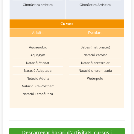
Gimnàstica artistica
Gimnàstica Artisitica
Cursos
Adults
Escolars
Aquaeròbic
Bebes (matronació)
Aquagym
Natació escolar
Natació 3ª edat
Natació preescolar
Natació Adaptada
Natació sincronitzada
Natació Adults
Waterpolo
Natació Pre-Postpart
Natació Terapèutica
Descarregar horari d'activitats, cursos i