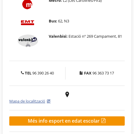
Metro:
L2 (Les Carolines/Fira)
Bus:
62, N3
Valenbisi:
Estació nº 269 Campament, 81
TEL
96 390 26 40
FAX
96 363 73 17
Mapa de localització
Més info esport en edat escolar