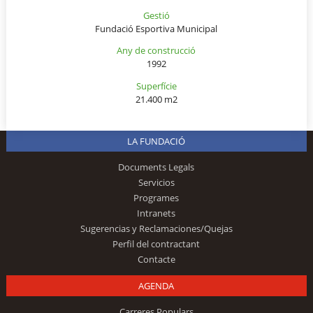
Gestió
Fundació Esportiva Municipal
Any de construcció
1992
Superfície
21.400 m2
LA FUNDACIÓ
Documents Legals
Servicios
Programes
Intranets
Sugerencias y Reclamaciones/Quejas
Perfil del contractant
Contacte
AGENDA
Carreres Populars