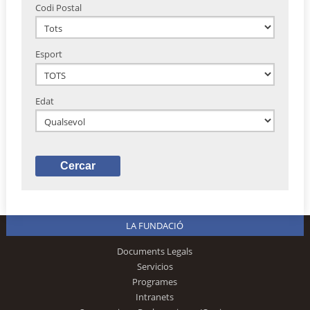
Codi Postal
Esport
Edat
LA FUNDACIÓ
Documents Legals
Servicios
Programes
Intranets