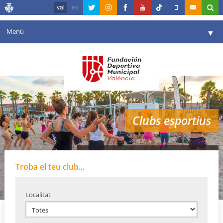
val
es
Menú
▼
La fundació
▼
Agenda
Instal·lacions
▼
Clubs esportius
Comunicació
▼
València en esport
▼
Xarxa de clubes esportius de València
Portal de Transparència
Troba el teu club...
Reserves
▼
Localitat