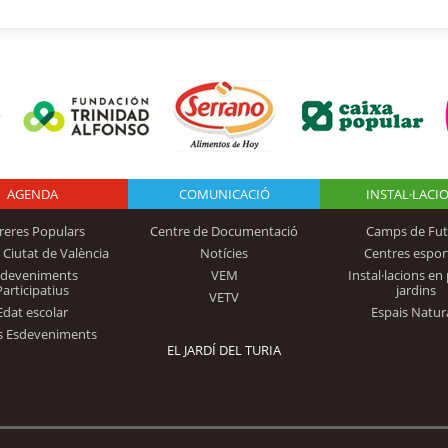
AGENDA
Logo Fundación
COMUNICACIÓ
INSTAL·LACI
reres Populars
Centre de Documentació
Camps de Fut
 Ciutat de València
Notícies
Centres espor
Trinidad Alfonso
sdeveniments
VEM
Instal·lacions en 
Participatius
jardins
VETV
Edat escolar
Espais Natur
s Esdeveniments
EL JARDÍ DEL TURIA