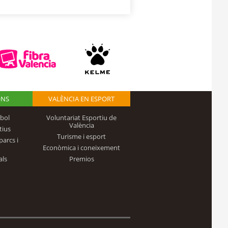
ONS
VALÈNCIA EN ESPORT
bol
Voluntariat Esportiu de
València
tius
Turisme i esport
parcs i
Econòmica i coneixement
als
Premios