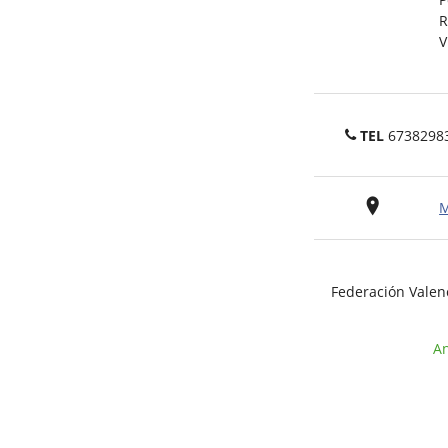
R
V
TEL
6738298
M
Federación Valen
An