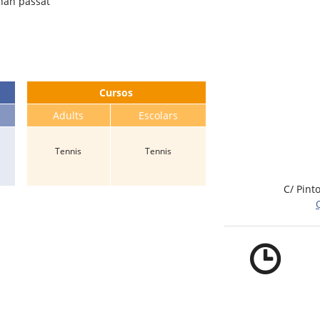
han passat
Cursos
Adults
Escolars
Tennis
Tennis
C/ Pint