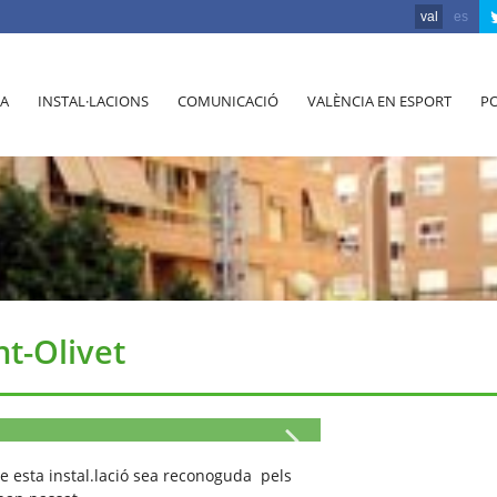
val
es
A
INSTAL·LACIONS
COMUNICACIÓ
VALÈNCIA EN ESPORT
PO
t-Olivet
e esta instal.lació sea reconoguda pels