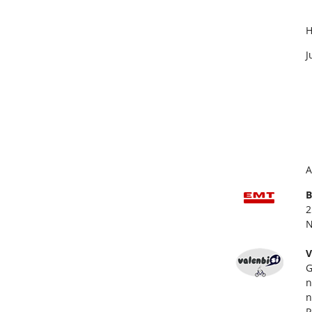
H
J
A
B
2
V
G
n
n
P