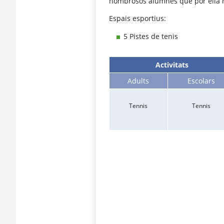
nombrosos alumnes que por ella 
Espais esportius:
5 Pistes de tenis
Activitats
Adults
Escolars
Tennis
Tennis