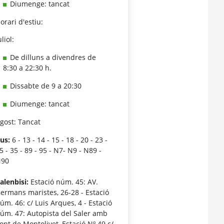
Diumenge: tancat
orari d'estiu:
uliol:
De dilluns a divendres de
8:30 a 22:30 h.
Dissabte de 9 a 20:30
Diumenge: tancat
gost: Tancat
us:
6 - 13 - 14 - 15 - 18 - 20 - 23 -
5 - 35 - 89 - 95 - N7- N9 - N89 -
N90
alenbisi:
Estació núm. 45: AV.
ermans maristes, 26-28 - Estació
úm. 46: c/ Luis Arques, 4 - Estació
úm. 47: Autopista del Saler amb
ont de Montolivet, Estació Nº 49 c/