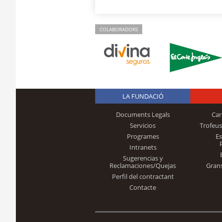
COLABORADORS
LA FUNDACIÓ
Documents Legals
Car
Servicios
Trofeus
Programes
E
Intranets
Sugerencias y
Reclamaciones/Quejas
Gran
Perfil del contractant
Contacte