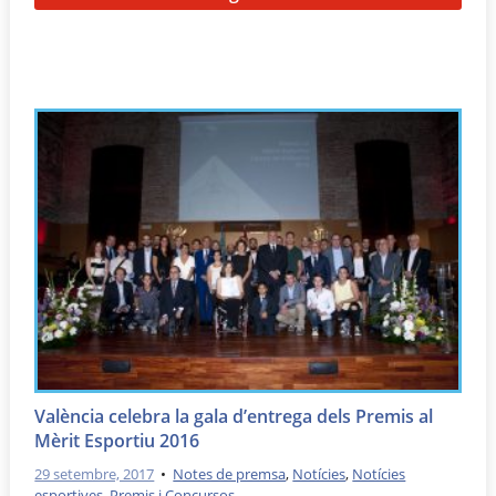
València celebra la gala d’entrega dels Premis al
Mèrit Esportiu 2016
29 setembre, 2017
•
Notes de premsa
,
Notícies
,
Notícies
esportives
,
Premis i Concursos