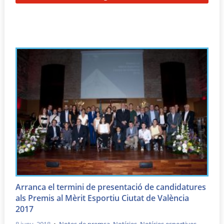
Arranca el termini de presentació de candidatures
als Premis al Mèrit Esportiu Ciutat de València
2017
8 juny, 2018
•
Notes de premsa
,
Notícies
,
Notícies esportives
,