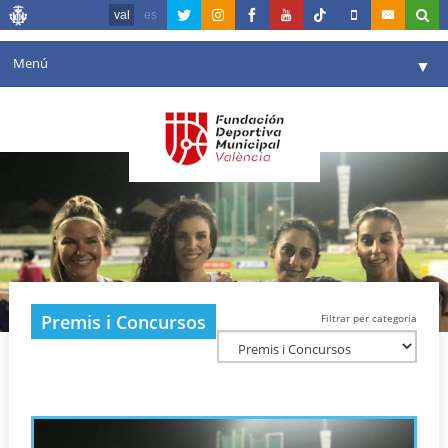
val
es
Menú
▼
La fundació
▼
Agenda
Instal·lacions
▼
Comunicació
▼
València en esport
▼
Premis i Concursos
Filtrar per categoria
Portal de Transparència
Reserves
▼