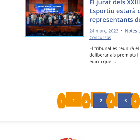
El jurat dels XXI
Esportiu estarà 
representants de
24 març, 2023
•
Notes 
Concursos
El tribunal es reunirà e
deliberar als premiats i
edició que …
1
2
3