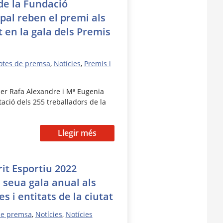
 de la Fundació
pal reben el premi als
t en la gala dels Premis
otes de premsa
,
Notícies
,
Premis i
 per Rafa Alexandre i Mª Eugenia
ció dels 255 treballadors de la
Llegir més
rit Esportiu 2022
 seua gala anual als
es i entitats de la ciutat
de premsa
,
Notícies
,
Notícies