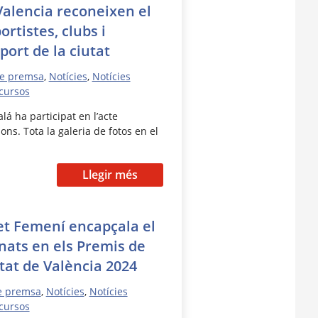
alencia reconeixen el
rtistes, clubs i
port de la ciutat
de premsa
,
Notícies
,
Notícies
cursos
lá ha participat en l’acte
ns. Tota la galeria de fotos en el
Llegir més
et Femení encapçala el
onats en els Premis de
utat de València 2024
e premsa
,
Notícies
,
Notícies
cursos