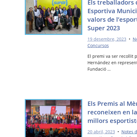
Els treballadors
Esportiva Munici
valors de l’espor
Super 2023
19 desembre, 2023
•
N
Concursos
El premi va ser recollit
Hernández en representa
Fundació …
Els Premis al Mè
reconeixen en la
millors esportist
20 abril, 2023
•
Notes 