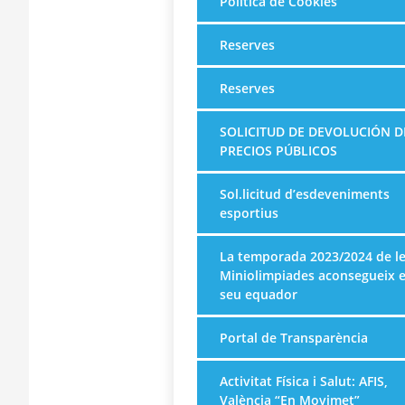
Política de Cookies
Reserves
Reserves
SOLICITUD DE DEVOLUCIÓN D
PRECIOS PÚBLICOS
Sol.licitud d’esdeveniments
esportius
La temporada 2023/2024 de l
Miniolimpiades aconsegueix e
seu equador
Portal de Transparència
Activitat Física i Salut: AFIS,
València “En Movimet”