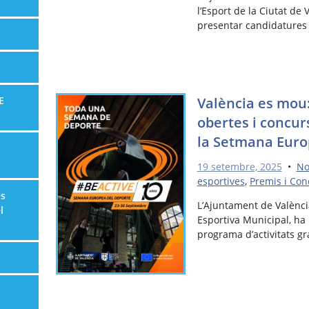
l’Esport de la Ciutat de 
presentar candidatures
València es mou:
E
obertes i concur
la Setmana Europ
19 setembre, 2025
•
No
esportives
,
Premis i Con
es
L’Ajuntament de València
l
Esportiva Municipal, ha
programa d’activitats gr