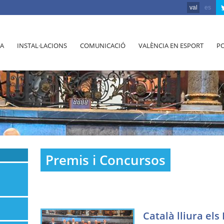
val
es
A
INSTAL·LACIONS
COMUNICACIÓ
VALÈNCIA EN ESPORT
PO
Premis i Concursos
Català lliura els