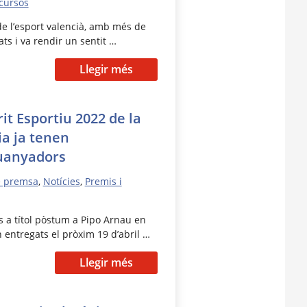
cursos
de l’esport valencià, amb més de
ts i va rendir un sentit …
Llegir més
it Esportiu 2022 de la
ia ja tenen
uanyadors
e premsa
,
Notícies
,
Premis i
 a títol pòstum a Pipo Arnau en
entregats el pròxim 19 d’abril …
Llegir més