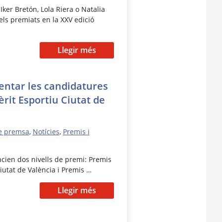
Iker Bretón, Lola Riera o Natalia
els premiats en la XXV edició
Llegir més
entar les candidatures
èrit Esportiu Ciutat de
e premsa
,
Notícies
,
Premis i
ncien dos nivells de premi: Premis
Ciutat de València i Premis …
Llegir més