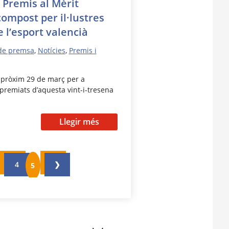
II Premis al Mèrit
compost per il·lustres
 l’esport valencià
de premsa
,
Notícies
,
Premis i
l pròxim 29 de març per a
 premiats d’aquesta vint-i-tresena
Llegir més
4
❯