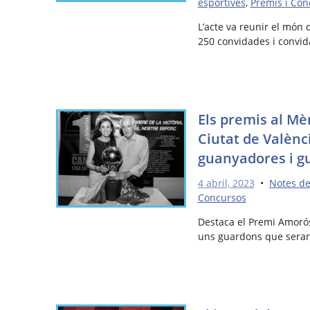
esportives
,
Premis i Con
L’acte va reunir el món 
250 convidades i convida
Els premis al Mèr
Ciutat de Valènc
guanyadores i g
4 abril, 2023
•
Notes d
Concursos
Destaca el Premi Amorós
uns guardons que seran 