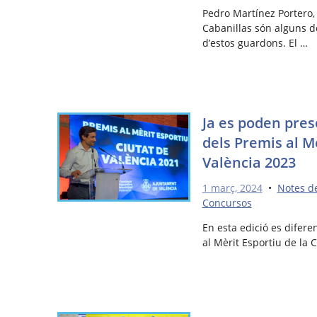
Pedro Martínez Portero, 
Cabanillas són alguns d
d’estos guardons. El …
Ja es poden pres
dels Premis al M
València 2023
1 març, 2024
•
Notes d
Concursos
En esta edició es difere
al Mèrit Esportiu de la 