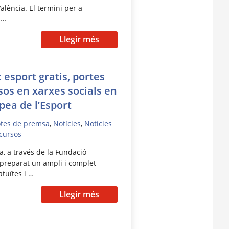
València. El termini per a
 …
Llegir més
 esport gratis, portes
sos en xarxes socials en
ea de l’Esport
tes de premsa
,
Notícies
,
Notícies
cursos
, a través de la Fundació
 preparat un ampli i complet
atuïtes i …
Llegir més