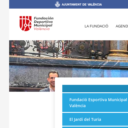
LA FUNDACIÓ
AGEND
Fundació Esportiva Municipal
València
El Jardí del Turia