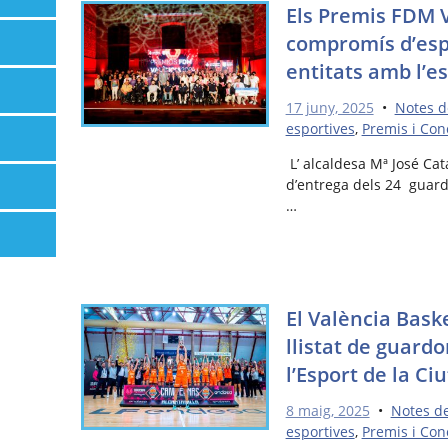
Els Premis FDM V
compromís d’espo
entitats amb l’es
17 juny, 2025
•
Notes 
esportives
,
Premis i Con
L’ alcaldesa Mª José Cata
d’entrega dels 24 guardo
…
El València Bask
llistat de guard
l’Esport de la Ci
8 maig, 2025
•
Notes d
esportives
,
Premis i Con