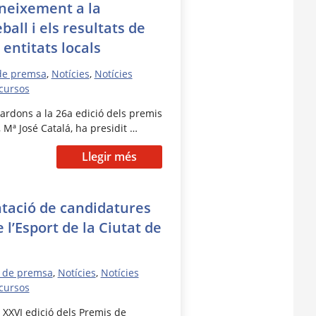
oneixement a la
eball i els resultats de
 entitats locals
de premsa
,
Notícies
,
Notícies
cursos
uardons a la 26a edició dels premis
 Mª José Catalá, ha presidit …
Llegir més
ntació de candidatures
 l’Esport de la Ciutat de
 de premsa
,
Notícies
,
Notícies
cursos
 XXVI edició dels Premis de