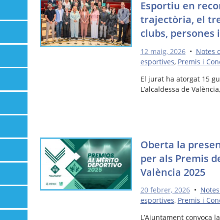
Esportiu en rec
trajectòria, el tr
clubs, persones i
12 maig, 2026
•
Notes 
esportives
,
Premis i Con
El jurat ha atorgat 15 g
L’alcaldessa de València,
Oberta la prese
per als Premis de
València 2025
20 febrer, 2026
•
Notes
esportives
,
Premis i Con
L’Ajuntament convoca la