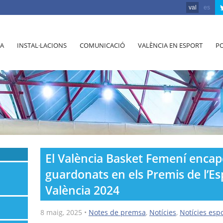
val
es
A
INSTAL·LACIONS
COMUNICACIÓ
VALÈNCIA EN ESPORT
PO
El València Basket Femení encapça
guardonats en els Premis de l’Es
València 2024
8 maig, 2025
•
Notes de premsa
,
Notícies
,
Notícies espo