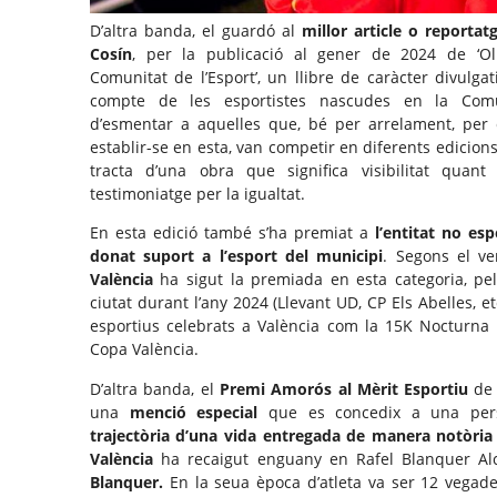
D’altra banda, el guardó al
millor article o reportatg
Cosín
, per la publicació al gener de 2024 de ‘O
Comunitat de l’Esport’, un llibre de caràcter divulga
compte de les esportistes nascudes en la Comun
d’esmentar a aquelles que, bé per arrelament, per 
establir-se en esta, van competir en diferents edicions
tracta d’una obra que significa visibilitat quan
testimoniatge per la igualtat.
En esta edició també s’ha premiat a
l’entitat no e
donat suport a l’esport del municipi
. Segons el ve
València
ha sigut la premiada en esta categoria, pel
ciutat durant l’any 2024 (Llevant UD, CP Els Abelles, 
esportius celebrats a València com la 15K Nocturna F
Copa València.
D’altra banda, el
Premi Amorós al Mèrit Esportiu
de 
una
menció especial
que es concedix a una per
trajectòria d’una vida entregada de manera notòria a
València
ha recaigut enguany en Rafel Blanquer A
Blanquer.
En la seua època d’atleta va ser 12 vegad