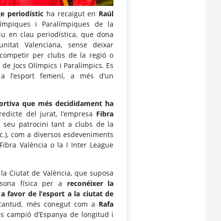
e periodístic
ha recaigut en
Raúl
límpiques i Paralímpiques de la
tiu en clau periodística, que dona
itat Valenciana, sense deixar
competir per clubs de la regió o
 de Jocs Olímpics i Paralímpics. Es
t a l’esport femení, a més d’un
sportiva que més decididament ha
redicte del jurat, l’empresa
Fibra
 seu patrocini tant a clubs de la
etc.), com a diversos esdeveniments
ibra València o la I Inter League
la Ciutat de València, que suposa
sona física per a
reconéixer la
 favor de l’esport a la ciutat de
lcantud, més conegut com a
Rafa
es campió d’Espanya de longitud i