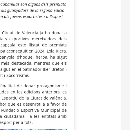
 Cabanillas són alguns dels premiats
t als guanyadors de la segona edició
als jóvens esportistes i a l’esport
a Ciutat de València ja ha donat a
itats esportives mereixedors dels
capçala este llistat de premiats
copa aconseguit en 2024. Lola Riera,
spanyola d’hoquei herba, ha sigut
a més destacada, mentres que els
aigut en el patinador Iker Bretón i
nt i Socorrisme.
finalitat de donar protagonisme i
udes en les edicions anteriors, es
Esportiu de la Ciutat de València,
labor que es desenrotlla a favor de
mis Fundació Esportiva Municipal de
la ciutadania i a les entitats amb
sport per a tots.