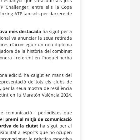
ip espanyol que va acudir als Jocs
P Challenger, entre ells la Copa
ánking ATP tan sols per darrere de
rtiva més destacada
ha sigut per a
ional va anunciar la seua retirada
sprés d’aconseguir un nou diploma
ejadora de la història del combinat
onera i referent en l’hoquei herba
gona edició, ha caigut en mans del
epresentació de tots els clubs de
, per la seua mostra de resiliència
tint en la Maratón València 2024,
e comunicació i periodistes que
 el
premi al mitjà de comunicació
rtiva de la ciutat
ha sigut per al
isibilitat a esports que no ocupen
 promocionar la pràctica esportiva