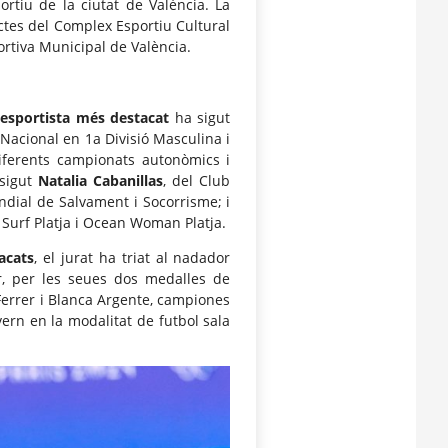
ortiu de la ciutat de València. La
’actes del Complex Esportiu Cultural
ortiva Municipal de València.
’esportista més destacat
ha sigut
a Nacional en 1a Divisió Masculina i
iferents campionats autonòmics i
 sigut
Natalia Cabanillas
, del Club
ndial de Salvament i Socorrisme; i
Surf Platja i Ocean Woman Platja.
acats
, el jurat ha triat al nadador
, per les seues dos medalles de
 Ferrer i Blanca Argente, campiones
ern en la modalitat de futbol sala