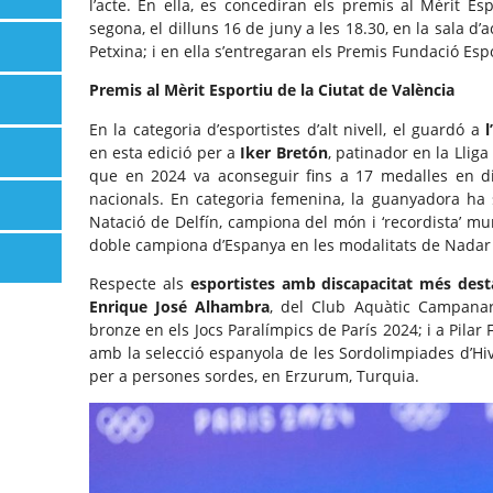
l’acte. En ella, es concediran els premis al Mèrit Esp
segona, el dilluns 16 de juny a les 18.30, en la sala d
Petxina; i en ella s’entregaran els Premis Fundació Esp
Premis al Mèrit Esportiu de la Ciutat de València
En la categoria d’esportistes d’alt nivell, el guardó a
l
en esta edició per a
Iker Bretón
, patinador en la Llig
que en 2024 va aconseguir fins a 17 medalles en d
nacionals. En categoria femenina, la guanyadora ha
Natació de Delfín, campiona del món i ‘recordista’ mu
doble campiona d’Espanya en les modalitats de Nadar 
Respecte als
esportistes amb discapacitat més dest
Enrique José Alhambra
, del Club Aquàtic Campanar
bronze en els Jocs Paralímpics de París 2024; i a Pilar
amb la selecció espanyola de les Sordolimpiades d’Hiv
per a persones sordes, en Erzurum, Turquia.