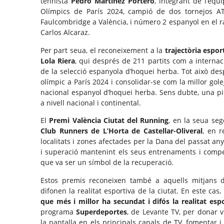
tennista
Pedro Martínez Portero
, integrant de l’equ
Olímpics de París 2024, campió de dos tornejos AT
Faulcombridge a València, i número 2 espanyol en el r
Carlos Alcaraz.
Per part seua, el reconeixement a la
trajectòria espo
Lola Riera
, qui després de 211 partits com a internac
de la selecció espanyola d’hoquei herba. Tot això de
olímpic a París 2024 i consolidar-se com la millor gol
nacional espanyol d’hoquei herba. Sens dubte, una pi
a nivell nacional i continental.
El
Premi València Ciutat del Running
, en la seua se
Club Runners de L’Horta de Castellar-Oliveral
, en r
localitats i zones afectades per la Dana del passat any
i superació mantenint els seus entrenaments i compe
que va ser un símbol de la recuperació.
Estos premis reconeixen també a aquells mitjans d
difonen la realitat esportiva de la ciutat. En este cas,
que més i millor ha secundat i difós la realitat espo
programa
Superdeportes
, de Levante TV, per donar v
la pantalla en els principals canals de TV, fomentar i