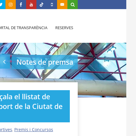
RTAL DE TRANSPARÈNCIA
RESERVES
Notes de premsa
la el llistat de
port de la Ciutat de
rtives
,
Premis i Concursos