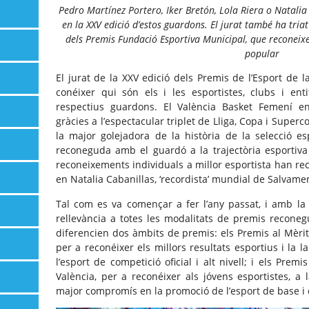
Pedro Martínez Portero, Iker Bretón, Lola Riera o Natalia
en la XXV edició d’estos guardons.
El jurat també ha tria
dels Premis Fundació Esportiva Municipal, que reconeixen 
popular
El jurat de la XXV edició dels Premis de l’Esport de l
conéixer qui són els i les esportistes, clubs i ent
respectius guardons. El València Basket Femení en
gràcies a l’espectacular triplet de Lliga, Copa i Super
la major golejadora de la història de la selecció e
reconeguda amb el guardó a la trajectòria esportiv
reconeixements individuals a millor esportista han rec
en Natalia Cabanillas, ‘recordista’ mundial de Salvame
Tal com es va començar a fer l’any passat, i amb la 
rellevància a totes les modalitats de premis reconeg
diferencien dos àmbits de premis: els Premis al Mèrit 
per a reconéixer els millors resultats esportius i la 
l’esport de competició oficial i alt nivell; i els Pre
València, per a reconéixer als jóvens esportistes, a 
major compromís en la promoció de l’esport de base i e