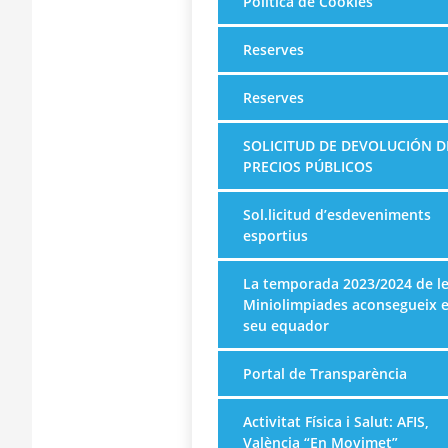
Política de Cookies
Reserves
Reserves
SOLICITUD DE DEVOLUCIÓN D
PRECIOS PÚBLICOS
Sol.licitud d’esdeveniments
esportius
La temporada 2023/2024 de l
Miniolimpiades aconsegueix e
seu equador
Portal de Transparència
Activitat Física i Salut: AFIS,
València “En Movimet”