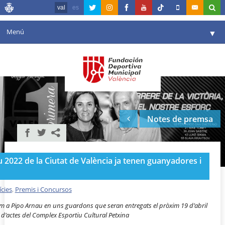
val
es
Menú
▼
La fundació
▼
Agenda
Instal·lacions
▼
Notes de premsa
Comunicació
▼
València en esport
▼
u 2022 de la Ciutat de València ja tenen guanyadores i
Portal de Transparència
Reserves
cies
,
Premis i Concursos
▼
um a Pipo Arnau en uns guardons que seran entregats el pròxim 19 d’abril
a d’actes del Complex Esportiu Cultural Petxina