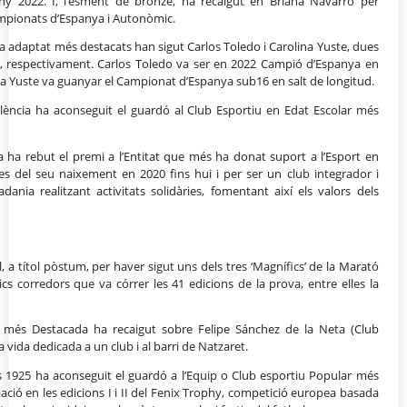
l’any 2022. I, l’esment de bronze, ha recaigut en Briana Navarro per
mpionats d’Espanya i Autonòmic.
ista adaptat més destacats han sigut Carlos Toledo i Carolina Yuste, dues
me, respectivament. Carlos Toledo va ser en 2022 Campió d’Espanya en
na Yuste va guanyar el Campionat d’Espanya sub16 en salt de longitud.
alència ha aconseguit el guardó al Club Esportiu en Edat Escolar més
a ha rebut el premi a l’Entitat que més ha donat suport a l’Esport en
es del seu naixement en 2020 fins hui i per ser un club integrador i
dania realitzant activitats solidàries, fomentant així els valors dels
 títol pòstum, per haver sigut uns dels tres ‘Magnífics’ de la Marató
ics corredors que va córrer les 41 edicions de la prova, entre elles la
va més Destacada ha recaigut sobre Felipe Sánchez de la Neta (Club
 vida dedicada a un club i al barri de Natzaret.
es 1925 ha aconseguit el guardó a l’Equip o Club esportiu Popular més
ipació en les edicions I i II del Fenix Trophy, competició europea basada