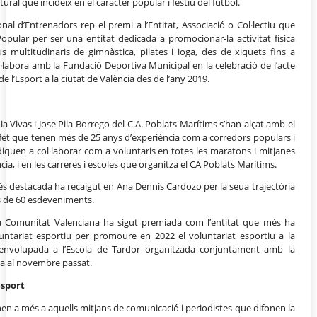
tural que incideix en el caràcter popular i festiu del futbol.
al d’Entrenadors rep el premi a l’Entitat, Associació o Col·lectiu que
opular per ser una entitat dedicada a promocionar-la activitat física
 multitudinaris de gimnàstica, pilates i ioga, des de xiquets fins a
l·labora amb la Fundació Deportiva Municipal en la celebració de l’acte
 l’Esport a la ciutat de València des de l’any 2019.
a Vivas i Jose Pila Borrego del C.A. Poblats Marítims s’han alçat amb el
 fet que tenen més de 25 anys d’experiència com a corredors populars i
iquen a col·laborar com a voluntaris en totes les maratons i mitjanes
a, i en les carreres i escoles que organitza el CA Poblats Marítims.
més destacada ha recaigut en Ana Dennis Cardozo per la seua trajectòria
s de 60 esdeveniments.
la Comunitat Valenciana ha sigut premiada com l’entitat que més ha
ntariat esportiu per promoure en 2022 el voluntariat esportiu a la
esenvolupada a l’Escola de Tardor organitzada conjuntament amb la
ya al novembre passat.
esport
nen a més a aquells mitjans de comunicació i periodistes que difonen la