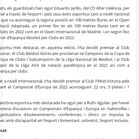
s, els guardonats han sigut Eduardo Jarillo, del CD Alter València, per
 a través de l’esport i pels seus èxits esportius tant a nivell nacional
 que va aconseguir la segona posició en 100 metres lliures en el Open
ació Adaptada, un primer lloc en els 100 metres lliures tant en el
ubs en 2022 com en el Open Internacional de Madrid, i un segon lloc
onat d’Espanya Absolut per Clubs en 2022.
sportiu més destacat, en aquesta edició, s’ha decidit premiar al Club
mpanar. Al Club Beisbol Astres per proclamar-se Campions de la Copa de
uropa de Clubs i Subcampions de la Lliga Nacional de Beisbol, i al Club
pió de la Lliga AXA de natació paralímpica en el 2022 asi com a
anya per clubs.
t a nivell internacional, s’ha decidit premiar al Club FitKid Victoria pels
rant el Campionat d’Europa de 2022 aconseguint 22 ors, 5 plates i 1
jectòria esportiva més destacada ha sigut per a Ruth Aguilar, per haver
ntena d’ocasions en Campionats d’Espanya i Europa en halterofília i
ganitzadora d’esdeveniments, conferències i clinics on impulsa la
es amb discapacitat en l’esport i fomentant, sobretot, l’esport inclusiu.
acat