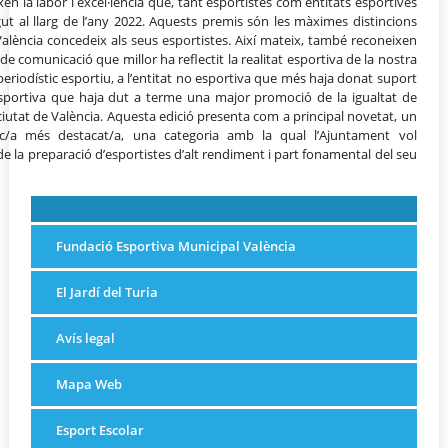
xen la labor i excel·lència que, tant esportistes com entitats esportives
gut al llarg de l’any 2022. Aquests premis són les màximes distincions
alència concedeix als seus esportistes. Així mateix, també reconeixen
à de comunicació que millor ha reflectit la realitat esportiva de la nostra
e periodístic esportiu, a l’entitat no esportiva que més haja donat suport
at esportiva que haja dut a terme una major promoció de la igualtat de
 ciutat de València. Aquesta edició presenta com a principal novetat, un
ic/a més destacat/a, una categoria amb la qual l’Ajuntament vol
 de la preparació d’esportistes d’alt rendiment i part fonamental del seu
Fundació Esportiva Municipal València
El Jardí del Turia
Avís legal
Mapa Web
Esport Escolar