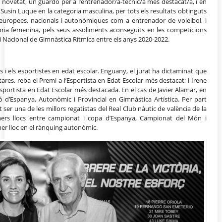
novetat, un guardó per a l’entrenador/a-tècnic/a més destacat/a, i en
 Susin Luque en la categoria masculina, per tots els resultats obtinguts
 europees, nacionals i autonòmiques com a entrenador de voleibol, i
goria femenina, pels seus assoliments aconseguits en les competicions
i Nacional de Gimnàstica Rítmica entre els anys 2020-2022.
 i els esportistes en edat escolar. Enguany, el jurat ha dictaminat que
ares, reba el Premi a l’Esportista en Edat Escolar més destacat; i Irene
Esportista en Edat Escolar més destacada. En el cas de Javier Alamar, en
ó d’Espanya, Autonòmic i Provincial en Gimnàstica Artística. Per part
ser una de les millors regatistas del Real Club nàutic de valència de la
imers llocs entre campionat i copa d’Espanya, Campionat del Món i
mer lloc en el rànquing autonòmic.