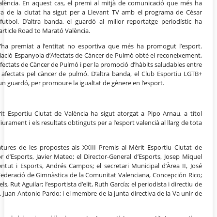
 València. En aquest cas, el premi al mitjà de comunicació que més ha
tiva de la ciutat ha sigut per a Llevant TV amb el programa de César
utbol. D’altra banda, el guardó al millor reportatge periodístic ha
article Road to Marató València.
ha premiat a l’entitat no esportiva que més ha promogut l’esport.
sociació Espanyola d’Afectats de Càncer de Pulmó obté el reconeixement,
d’Afectats de Càncer de Pulmó i per la promoció d’hàbits saludables entre
als afectats pel càncer de pulmó. D’altra banda, el Club Esportiu LGTB+
 guardó, per promoure la igualtat de gènere en l’esport.
t Esportiu Ciutat de València ha sigut atorgat a Pipo Arnau, a títol
liurament i els resultats obtinguts per a l’esport valencià al llarg de tota
atures de les propostes als XXIII Premis al Mèrit Esportiu Ciutat de
r d’Esports, Javier Mateo; el Director-General d’Esports, Josep Miquel
ntut i Esports, Andrés Campos; el secretari Municipal d’Àrea II, José
 Federació de Gimnàstica de la Comunitat Valenciana, Concepción Rico;
, Rut Aguilar; l’esportista d’elit, Ruth García; el periodista i directiu de
s, Juan Antonio Pardo; i el membre de la junta directiva de la Va unir de