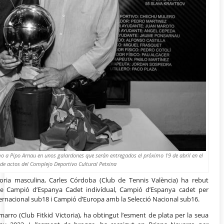
o a Pipo Arnau en unos galardones que serán entregados el próximo 19 de abril en el
de actos del Complejo Deportivo Cultural Petxina
oria masculina, Carles Córdoba (Club de Tennis València) ha rebut
-se Campió d’Espanya Cadet indivídual, Campió d’Espanya cadet per
ernacional sub18 i Campió d’Europa amb la Selecció Nacional sub16.
marro (Club Fitkid Victoria), ha obtingut l’esment de plata per la seua