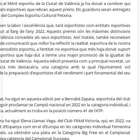
mis al Mèrit esportiu de la Ciutat de València ja ha donat a conéixer qui
ntitats esportives que rebran aquest premi. Els guardons seran entregats
es del Complex Esportiu Cultural Petxina.
xen la labor i excel·lència que, tant esportistes com entitats esportives
gut al llarg de l’any 2022. Aquests premis són les màximes distincions
alència concedeix als seus esportistes. Així mateix, també reconeixen
à de comunicació que millor ha reflectit la realitat esportiva de la nostra
e periodístic esportiu, a l’entitat no esportiva que més haja donat suport
at esportiva que haja dut a terme una major promoció de la igualtat de
 ciutat de València. Aquesta edició presenta com a principal novetat, un
ic/a més destacat/a, una categoria amb la qual l’Ajuntament vol
 de la preparació d’esportistes d’alt rendiment i part fonamental del seu
at, ha sigut en aquesta edició per a Bernabé Zapata, esportista del club
guir proclamar-se Campió nacional en 2022 en la categoria individual, i
sta, actualment es troba en la posició número 41 de l’ATP.
 ha sigut Elena Llamas Vega, del Club Fitkid Victoria, qui, en 2022, va
at d’Espanya com en el d’Europa en les categories individual Femenina
ateix, va obtindre una plata en la Categoria Big Free en el Campionat
eixa categoria del Campionat Europeu.