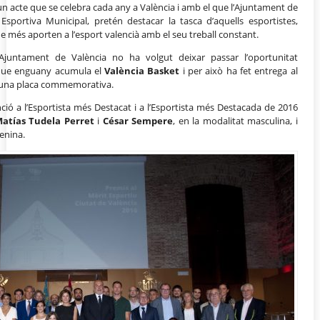
un acte que se celebra cada any a València i amb el que l’Ajuntament de
 Esportiva Municipal, pretén destacar la tasca d’aquells esportistes,
e més aporten a l’esport valencià amb el seu treball constant.
Ajuntament de València no ha volgut deixar passar l’oportunitat
s que enguany acumula el
València Basket
i per això ha fet entrega al
’una placa commemorativa.
tinció a l’Esportista més Destacat i a l’Esportista més Destacada de 2016
atías Tudela Perret
i
César Sempere
, en la modalitat masculina, i
menina.