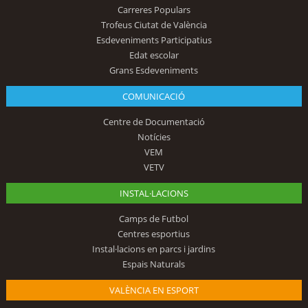
Carreres Populars
Trofeus Ciutat de València
Esdeveniments Participatius
Edat escolar
Grans Esdeveniments
COMUNICACIÓ
Centre de Documentació
Notícies
VEM
VETV
INSTAL·LACIONS
Camps de Futbol
Centres esportius
Instal·lacions en parcs i jardins
Espais Naturals
VALÈNCIA EN ESPORT