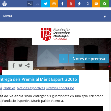
val
es
Menú
▼
La fundació
▼
Agenda
Instal·lacions
▼
Notes de premsa
Comunicació
▼
València en esport
▼
entrega dels Premis al Mèrit Esportiu 2016
Portal de Transparència
sa
,
Notícies
,
Notícies esportives
,
Premis i Concursos
Reserves
▼
tat de València
s’han entregat als guardonats en una gala celebrada
 la Fundació Esportiva Municipal de València.