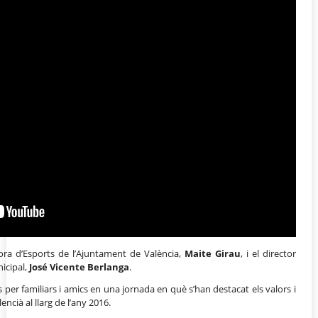
dora d’Esports de l’Ajuntament de València,
Maite Girau
, i el director
icipal,
José Vicente Berlanga
.
per familiars i amics en una jornada en què s’han destacat els valors i
encià al llarg de l’any 2016.