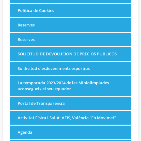
Política de Cookies
Reserves
Reserves
SOLICITUD DE DEVOLUCIÓN DE PRECIOS PÚBLICOS
Sol.licitud d’esdeveniments esportius
La temporada 2023/2024 de les Miniolimpiades
aconsegueix el seu equador
Portal de Transparència
Activitat Física i Salut: AFIS, València “En Movimet”
Agenda