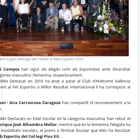
bra la gala d’entrega dels Premis al Mèrit Esportiu 2016
tí Campos
han sigut els elegits com els Esportistes amb Diversitat
gories masculina i femenina, respectivament.
 Més Destacat en 2016 ha anat a parar al Club d’Atletisme València
t al Fet Esportiu o Millor Resultat Internacional li ha correspost al
uet
i
Ana Carrascosa Zaragoza
han compartit el reconeixement a la
.
 Més Destacats en Edat Escolar en la categoria masculina, han rebut el
nrique José Alhambra Mollar
, mentre que en la femenina l’elegida ha
s modalitats escolars, el premi a l’Entitat Escolar que Més ha Recolzat
b Esportiu del Col·legi Pius XII.