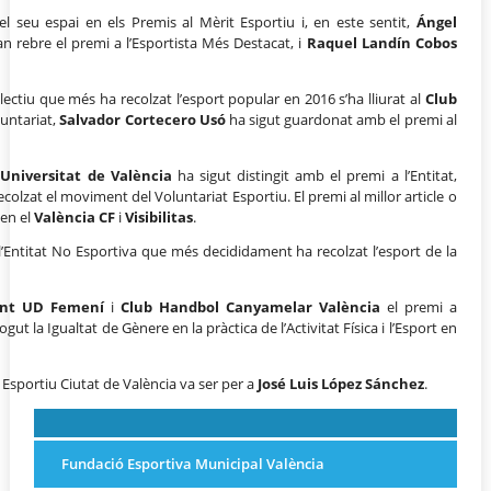
l seu espai en els Premis al Mèrit Esportiu i, en este sentit,
Ángel
n rebre el premi a l’Esportista Més Destacat, i
Raquel Landín Cobos
l·lectiu que més ha recolzat l’esport popular en 2016 s’ha lliurat al
Club
luntariat,
Salvador Cortecero Usó
ha sigut guardonat amb el premi al
 Universitat de València
ha sigut distingit amb el premi a l’Entitat,
colzat el moviment del Voluntariat Esportiu. El premi al millor article o
xen el
València CF
i
Visibilitas
.
l’Entitat No Esportiva que més decididament ha recolzat l’esport de la
ant UD Femení
i
Club Handbol Canyamelar València
el premi a
ut la Igualtat de Gènere en la pràctica de l’Activitat Física i l’Esport en
Esportiu Ciutat de València va ser per a
José Luis López Sánchez
.
Fundació Esportiva Municipal València