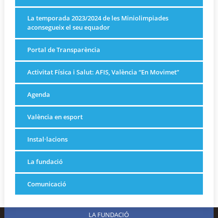
La temporada 2023/2024 de les Miniolimpiades
aconsegueix el seu equador
Portal de Transparència
Activitat Física i Salut: AFIS, València “En Movimet”
Agenda
València en esport
Instal·lacions
La fundació
Comunicació
LA FUNDACIÓ