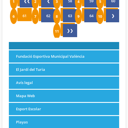
❮❮
❮
58
59
60
61
62
63
64
❯
❯❯
Fundació Esportiva Municipal València
El Jardí del Turia
Avís legal
Mapa Web
Esport Escolar
Playas