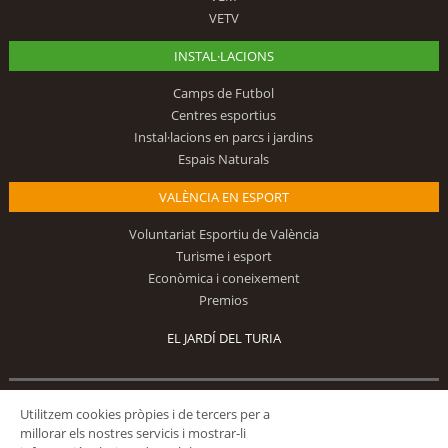
VETV
INSTAL·LACIONS
Camps de Futbol
Centres esportius
Instal·lacions en parcs i jardins
Espais Naturals
VALÈNCIA EN ESPORT
Voluntariat Esportiu de València
Turisme i esport
Econòmica i coneixement
Premios
EL JARDÍ DEL TURIA
Utilitzem cookies pròpies i de tercers per a
Segueix-nos
millorar els nostres servicis i mostrar-li