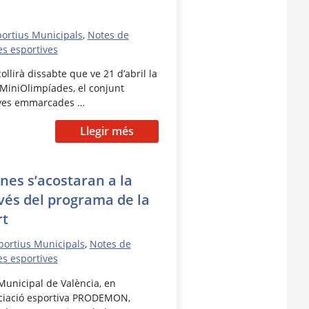
portius Municipals
,
Notes de
es esportives
ollirà dissabte que ve 21 d’abril la
 MiniOlimpíades, el conjunt
tives emmarcades …
Llegir més
es s’acostaran a la
vés del programa de la
rt
portius Municipals
,
Notes de
es esportives
unicipal de València, en
ociació esportiva PRODEMON,