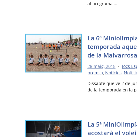
al programa …
La 6ª Miniolimpí
temporada aquest
de la Malvarros
28 maig, 2018
•
Jocs Es
premsa
,
Notícies
,
Notíci
Dissabte que ve 2 de jun
de la temporada en la pl
La 5ª MiniOlimp
acostarà el volei