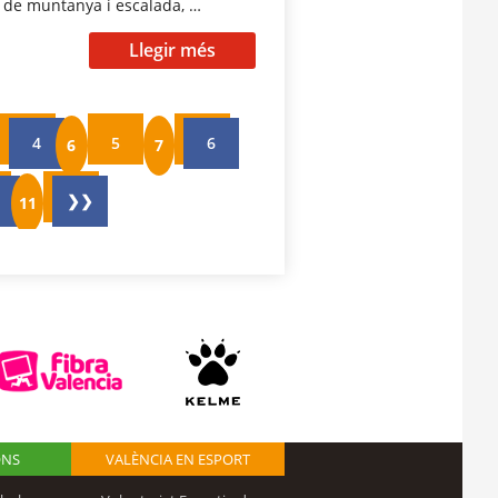
s de muntanya i escalada, …
Llegir més
4
5
6
❯❯
ONS
VALÈNCIA EN ESPORT