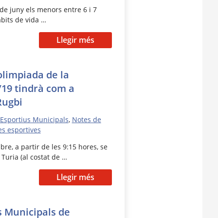
de juny els menors entre 6 i 7
bits de vida …
Llegir més
limpiada de la
19 tindrà com a
Rugbi
 Esportius Municipals
,
Notes de
es esportives
re, a partir de les 9:15 hores, se
 Turia (al costat de …
Llegir més
us Municipals de