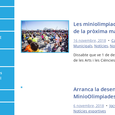
Les miniolimpia
de la pròxima m
E
16 novembre, 2018
•
Ca
Municipals
,
Notícies
,
Not
Dissabte que ve 1 de de
de les Arts i les Cièncie
es
l
Arranca la dese
MinioOlimpiade
6 novembre, 2018
•
Joc
Notícies esportives