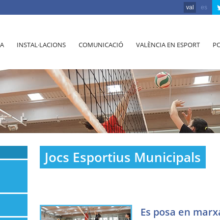
val
es
A
INSTAL·LACIONS
COMUNICACIÓ
VALÈNCIA EN ESPORT
PO
Jocs Esportius Municipals
Es posa en mar