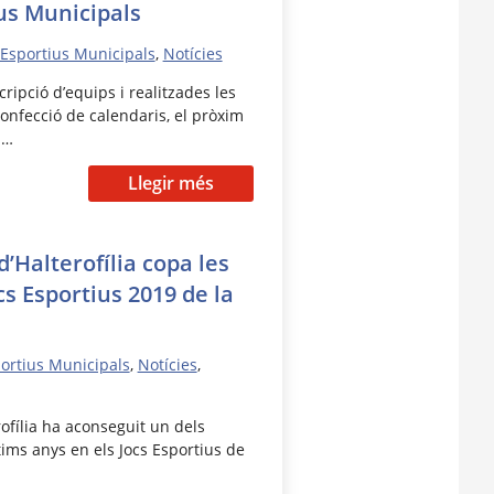
ius Municipals
 Esportius Municipals
,
Notícies
scripció d’equips i realitzades les
onfecció de calendaris, el pròxim
 …
Llegir més
d’Halterofília copa les
cs Esportius 2019 de la
portius Municipals
,
Notícies
,
rofília ha aconseguit un dels
ltims anys en els Jocs Esportius de