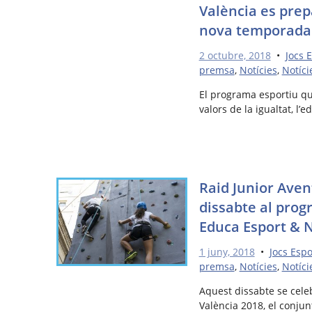
València es pre
nova temporada
2 octubre, 2018
•
Jocs 
premsa
,
Notícies
,
Notíci
El programa esportiu q
valors de la igualtat, l’e
Raid Junior Avent
dissabte al prog
Educa Esport & 
1 juny, 2018
•
Jocs Esp
premsa
,
Notícies
,
Notíci
Aquest dissabte se celeb
València 2018, el conjunt