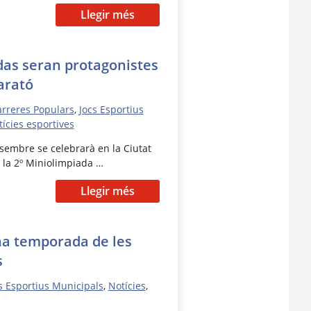
Llegir més
das seran protagonistes
arató
rreres Populars
,
Jocs Esportius
ícies esportives
sembre se celebrarà en la Ciutat
s la 2º Miniolimpiada …
Llegir més
na temporada de les
s
s Esportius Municipals
,
Notícies
,