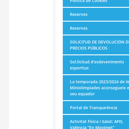
Política de Cookies
Reserves
Reserves
SOLICITUD DE DEVOLUCIÓN D
PRECIOS PÚBLICOS
Sol.licitud d’esdeveniments
esportius
La temporada 2023/2024 de l
Miniolimpiades aconsegueix e
seu equador
Portal de Transparència
Activitat Física i Salut: AFIS,
València “En Movimet”