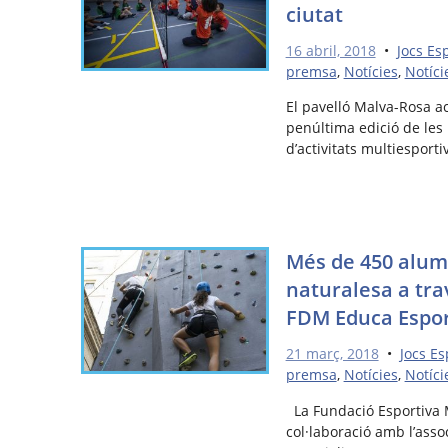
ciutat
16 abril, 2018
•
Jocs Es
premsa
,
Notícies
,
Notíci
El pavelló Malva-Rosa ac
penúltima edició de les
d’activitats multiespor
Més de 450 alumn
naturalesa a tra
FDM Educa Espo
21 març, 2018
•
Jocs Es
premsa
,
Notícies
,
Notíci
La Fundació Esportiva M
col·laboració amb l’ass