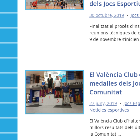
dels Jocs Esport
30 octubre, 2019
•
Jocs
Finalitzat el procés d’in
reunions tècniques de c
9 de novembre s’inicien
El València Club 
medalles dels Jo
Comunitat
27 juny, 2019
•
Jocs Es
Notícies esportives
El València Club d’Halte
millors resultats dels ú
la Comunitat …