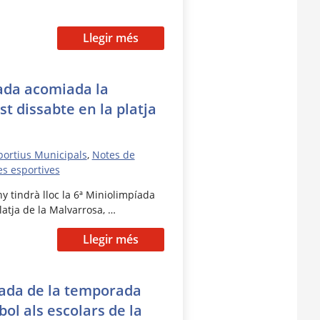
Llegir més
ada acomiada la
 dissabte en la platja
a
portius Municipals
,
Notes de
es esportives
y tindrà lloc la 6ª Miniolimpíada
atja de la Malvarrosa, …
Llegir més
íada de la temporada
bol als escolars de la