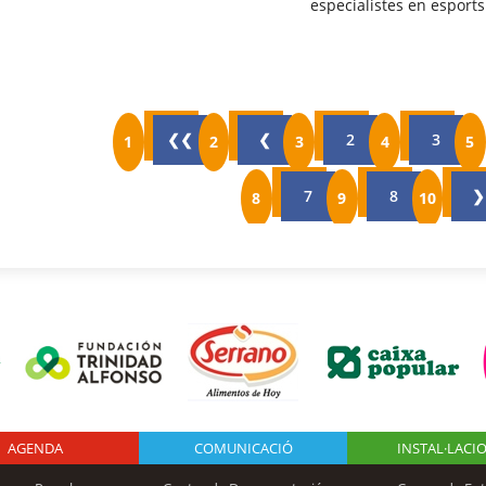
especialistes en esport
❮❮
❮
2
3
7
8
❯
AGENDA
Logo Fundación
COMUNICACIÓ
INSTAL·LACI