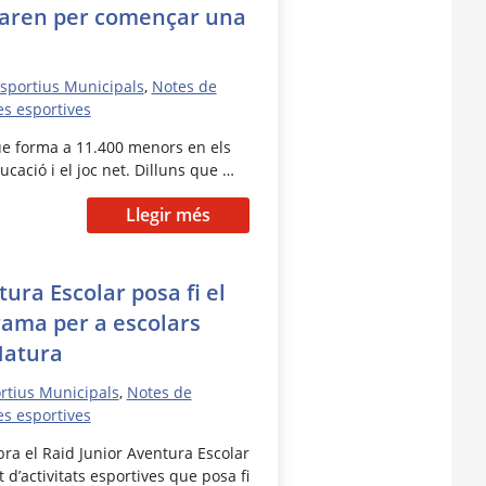
paren per començar una
Esportius Municipals
,
Notes de
es esportives
ue forma a 11.400 menors en els
ducació i el joc net. Dilluns que …
Llegir més
ura Escolar posa fi el
rama per a escolars
Natura
ortius Municipals
,
Notes de
es esportives
ra el Raid Junior Aventura Escolar
 d’activitats esportives que posa fi