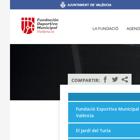
LA FUNDACIÓ
AGEND
Fundació Esportiva Municipal
València
El Jardí del Turia