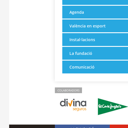
Agenda
València en esport
Instal·lacions
La fundació
Comunicació
COLABORADORS