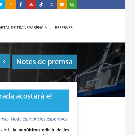
RTAL DE TRANSPARÈNCIA
RESERVES
Notes de premsa
rada acostarà el
emsa
,
Notícies
,
Notícies esportives
’abril
la penúltima edició de les