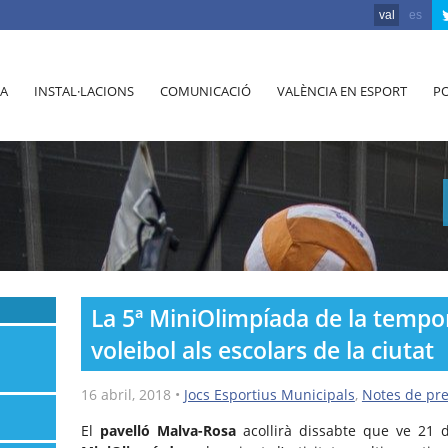
val
es
A
INSTAL·LACIONS
COMUNICACIÓ
VALÈNCIA EN ESPORT
PO
La 5ª MiniOlimpíada de la tempo
voleibol als escolars de la ciutat
16 abril, 2018
•
Jocs Esportius Municipals
,
Notes de pr
El
pavelló Malva-Rosa
acollirà dissabte que ve 21 d