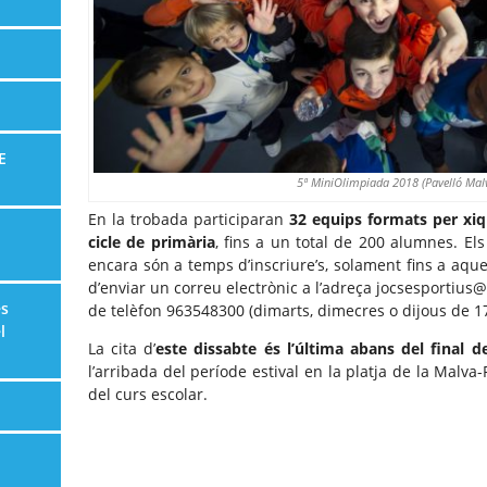
E
5ª MiniOlimpiada 2018 (Pavelló Mal
En la trobada participaran
32 equips formats per xiq
cicle de primària
, fins a un total de 200 alumnes. El
encara són a temps d’inscriure’s, solament fins a aque
d’enviar un correu electrònic a l’adreça jocsesportius
es
de telèfon 963548300 (dimarts, dimecres o dijous de 17
l
La cita d’
este dissabte és l’última abans del final 
l’arribada del període estival en la platja de la Malva-
del curs escolar.