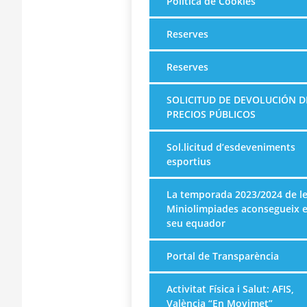
Política de Cookies
Reserves
Reserves
SOLICITUD DE DEVOLUCIÓN D
PRECIOS PÚBLICOS
Sol.licitud d’esdeveniments
esportius
La temporada 2023/2024 de l
Miniolimpiades aconsegueix e
seu equador
Portal de Transparència
Activitat Física i Salut: AFIS,
València “En Movimet”