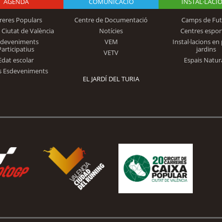
AGENDA
Logo Fundación
COMUNICACIÓ
INSTAL·LACI
reres Populars
Centre de Documentació
Camps de Fut
 Ciutat de València
Notícies
Centres espor
Trinidad Alfonso
sdeveniments
VEM
Instal·lacions en 
Participatius
jardins
VETV
Edat escolar
Espais Natur
s Esdeveniments
EL JARDÍ DEL TURIA