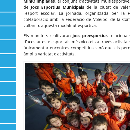
MiniOlimpíades
, el conjunt d’activitats multiesport
de
Jocs Esportius Municipals
de la ciutat de Valèn
l’esport escolar. La jornada, organitzada per la 
col·laboració amb la Federació de Voleibol de la Com
voltant d’aquesta modalitat esportiva.
Els monitors realitzaran
jocs preesportius
relacionats
d’acostar este esport als més xicotets a través activi
únicament a encontres competitius sinó que els perm
àmplia varietat d’activitats.