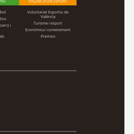
ONS
VALÈNCIA EN ESPORT
bol
Voluntariat Esportiu de
València
tius
Turisme i esport
parcs i
Econòmica i coneixement
als
Premios