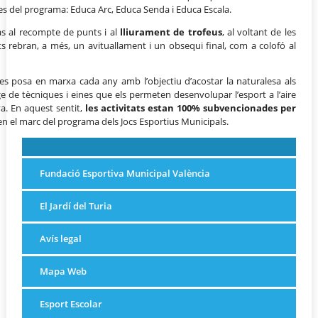
 del programa: Educa Arc, Educa Senda i Educa Escala.
as al recompte de punts i al
lliurament de trofeus
, al voltant de les
ts rebran, a més, un avituallament i un obsequi final, com a colofó al
es posa en marxa cada any amb l’objectiu d’acostar la naturalesa als
e de tècniques i eines que els permeten desenvolupar l’esport a l’aire
iva. En aquest sentit,
les activitats estan 100%
subvencionades per
n el marc del programa dels Jocs Esportius Municipals.
Fundació Esportiva Municipal València
El Jardí del Turia
Avís legal
Mapa Web
Esport Escolar