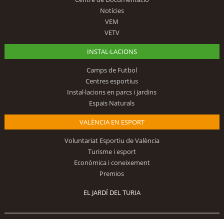
Notícies
VEM
VETV
INSTAL·LACIONS
Camps de Futbol
Centres esportius
Instal·lacions en parcs i jardins
Espais Naturals
VALÈNCIA EN ESPORT
Voluntariat Esportiu de València
Turisme i esport
Econòmica i coneixement
Premios
EL JARDÍ DEL TURIA