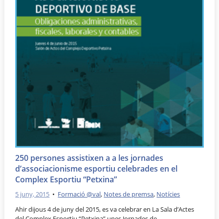
250 persones assistixen a a les jornades
d’associacionisme esportiu celebrades en el
Complex Esportiu “Petxina”
5 juny, 2015
•
Formació @val
,
Notes de premsa
,
Notícies
Ahir dijous 4 de juny del 2015, es va celebrar en La Sala d’Actes
del Complex Esportiu “Petxina” unes Jornades de …