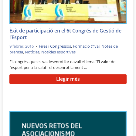
Èxit de participació en el 6t Congrés de Gestió de
l’Esport
9 febrer, 2016
•
Fires i Congressos
,
Formació @val
,
Notes de
premsa
,
Notícies
,
Notícies esportives
El congrés, que es va desenrotllar davall el lema “El valor de
l’esport per a la salut i el desenrotllament …
Llegir més