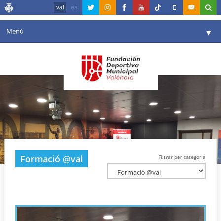
val
es
Menú
▼
La fundació
▼
Agenda
Instal·lacions
▼
Comunicació
▼
València en esport
▼
Formació @val
Filtrar per categoria
Portal de Transparència
Reserves
▼