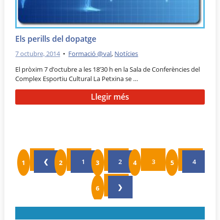
Els perills del dopatge
7 octubre, 2014
•
Formació @val
,
Notícies
El pròxim 7 d’octubre a les 18’30 h en la Sala de Conferències del
Complex Esportiu Cultural La Petxina se …
Llegir més
❮
1
2
3
4
❯