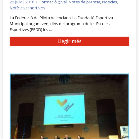
26 juliol, 2016
•
Formació @val
,
Notes de premsa
,
Notícies
,
Notícies esportives
La Federació de Pilota Valenciana i la Fundació Esportiva
Municipal organitzen, dins del programa de les Escoles
Esportives (EEDD) les …
Llegir més