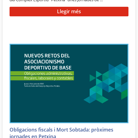
Llegir més
Obligacions fiscals i Mort Sobtada: pròximes
jornades en Petxina