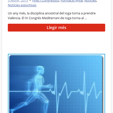
3 febrer, 2015
•
Fires i Congressos
,
Formació @val
,
Notícies
,
Notícies esportives
Un any més, la disciplina ancestral del Ioga torna a prendre
València. El III Congrés Mediterrani de Ioga torna al …
Llegir més