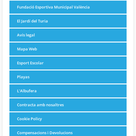
Fundació Esportiva Municipal València
El Jardí del Turia
Avís legal
Mapa Web
Esport Escolar
Playas
L’Albufera
Contracta amb nosaltres
Cookie Policy
Compensacions i Devolucions