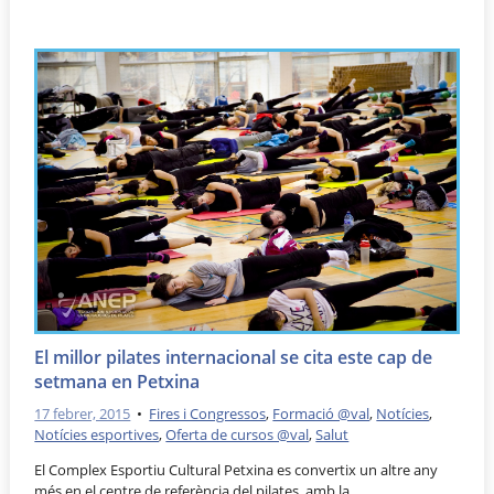
El millor pilates internacional se cita este cap de
setmana en Petxina
17 febrer, 2015
•
Fires i Congressos
,
Formació @val
,
Notícies
,
Notícies esportives
,
Oferta de cursos @val
,
Salut
El Complex Esportiu Cultural Petxina es convertix un altre any
més en el centre de referència del pilates, amb la …