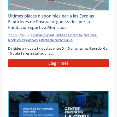
Últimes places disponibles per a les Escolas
Esportives de Pasqua organitzades per la
Fundació Esportiva Municipal
2 abril, 2026
•
Formació @val
,
Notes de premsa
,
Notícies
,
Notícies esportives
,
Oferta de cursos @val
Dirigides a xiquets i xiquetes entre 5 i 15 anys, es realitzen del 6 al
10 d’abril a les instal·lacions …
Llegir més