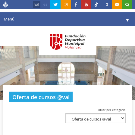
val
es
Menú
▼
La fundació
▼
Agenda
Instal·lacions
▼
Comunicació
▼
València en esport
▼
Oferta de cursos @val
Portal de Transparència
Filtrar per categoria
Reserves
▼