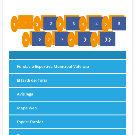
1
2
3
4
5
6
7
❯
❯❯
Fundació Esportiva Municipal València
El Jardí del Turia
Avís legal
Mapa Web
Esport Escolar