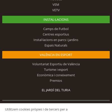
VEM
VETV
INSTAL·LACIONS
Camps de Futbol
Centres esportius
Instal·lacions en parcs i jardins
Espais Naturals
VALÈNCIA EN ESPORT
Voluntariat Esportiu de València
Turisme i esport
Econòmica i coneixement
Premios
EL JARDÍ DEL TURIA
Utilitzem cookies pròpies i de tercers per a
Segueix-nos