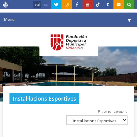
val
es
Menú
▼
La fundació
▼
Agenda
Instal·lacions
▼
Comunicació
▼
València en esport
▼
Instal·lacions Esportives
Portal de Transparència
Filtrar per categoria
Reserves
▼