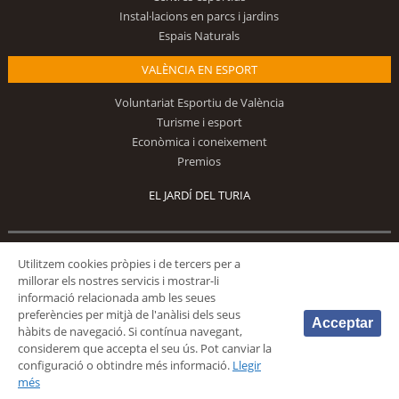
Instal·lacions en parcs i jardins
Espais Naturals
VALÈNCIA EN ESPORT
Voluntariat Esportiu de València
Turisme i esport
Econòmica i coneixement
Premios
EL JARDÍ DEL TURIA
Segueix-nos
Utilitzem cookies pròpies i de tercers per a
millorar els nostres servicis i mostrar-li
informació relacionada amb les seues
preferències per mitjà de l'anàlisi dels seus
Acceptar
hàbits de navegació. Si contínua navegant,
considerem que accepta el seu ús. Pot canviar la
configuració o obtindre més informació.
Llegir
© 2026 Fundación Deportiva Municipal Valencia |
AVÍS LEGAL
|
POLÍTICA DE
més
PRIVACIDAD
|
POLÍTICA DE COOKIES
|
MAPA WEB