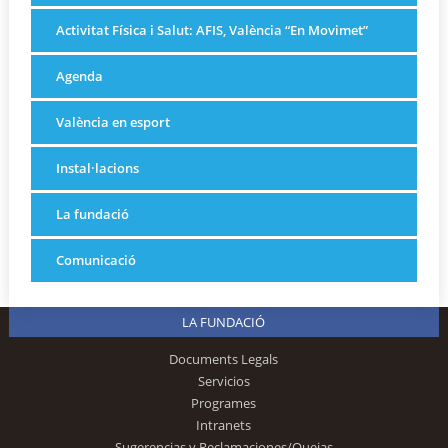
Activitat Física i Salut: AFIS, València “En Movimet”
Agenda
València en esport
Instal·lacions
La fundació
Comunicació
LA FUNDACIÓ
Documents Legals
Servicios
Programes
Intranets
Sugerencias y Reclamaciones/Quejas