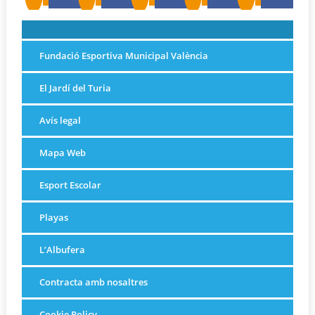
Fundació Esportiva Municipal València
El Jardí del Turia
Avís legal
Mapa Web
Esport Escolar
Playas
L’Albufera
Contracta amb nosaltres
Cookie Policy