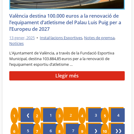
València destina 100.000 euros a la renovació de
l’equipament d’atletisme del Palau Luis Puig per a
l’Europeu de 2027
13 gener, 2025
•
Instal·lacions Esportives
,
Notes de premsa
,
Notícies
L’Ajuntament de València, a través de la Fundació Esportiva
Municipal, destina 103.884,85 euros per a la renovació de
l’equipament esportiu d’atletisme …
Llegir més
❮
1
2
3
4
5
6
7
❯
❯❯